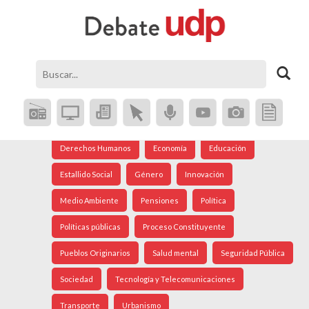
Agenda Social
Análisis Internacional
Arte
Astronomía
Cine
Ciudad
Constitución
Coronavirus
Crisis Social
Cultura
Democracia
Derechos Humanos
Economía
Educación
Estallido Social
Género
Innovación
Medio Ambiente
Pensiones
Política
Políticas públicas
Proceso Constituyente
Pueblos Originarios
Salud mental
Seguridad Pública
Sociedad
Tecnología y Telecomunicaciones
Transporte
Urbanismo