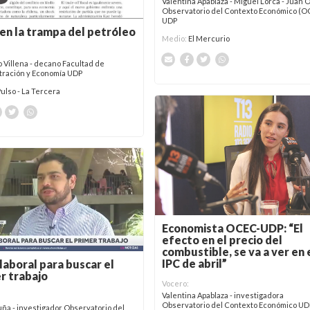
Valentina Apablaza - Miguel Lorca - Juan Or
Observatorio del Contexto Económico (O
UDP
 en la trampa del petróleo
Medio:
El Mercurio
 Villena - decano Facultad de
tración y Economía UDP
Pulso - La Tercera
Economista OCEC-UDP: “El
efecto en el precio del
combustible, se va a ver en 
IPC de abril”
 laboral para buscar el
r trabajo
Vocero:
Valentina Apablaza - investigadora
Observatorio del Contexto Económico UD
ña - investigador Observatorio del