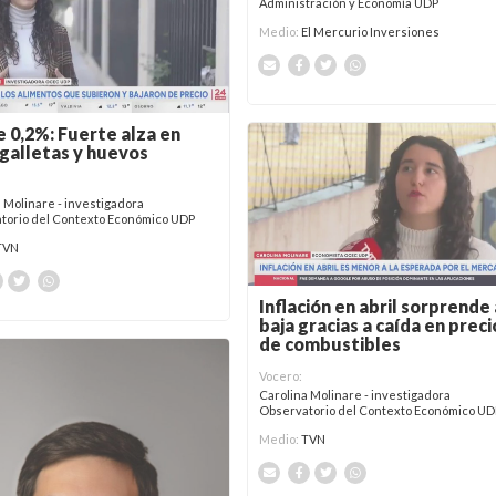
Administración y Economía UDP
Medio:
El Mercurio Inversiones
e 0,2%: Fuerte alza en
 galletas y huevos
 Molinare - investigadora
torio del Contexto Económico UDP
TVN
Inflación en abril sorprende 
baja gracias a caída en preci
de combustibles
Vocero:
Carolina Molinare - investigadora
Observatorio del Contexto Económico UD
Medio:
TVN