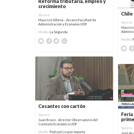
Reforma tributaria, empleo y
crecimiento
Chile
Vocero:
Mauricio Villena - decano Facultad de
Vocero:
Administración y Economía UDP
Mauricio
Adminis
Medio:
La Segunda
Medio:
Cesantes con cartón
Feria
Vocero:
prime
Juan Bravo - director Observatorio del
Contexto Económico UDP
Vocero:
Medio:
Podcast Lo que importa
José Acu