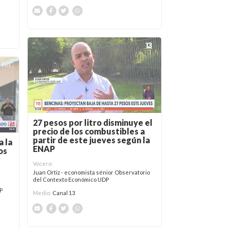
27 pesos por litro disminuye el
precio de los combustibles a
partir de este jueves según la
a la
ENAP
os
Vocero:
Juan Ortiz - economista sénior Observatorio
del Contexto Económico UDP
P
Medio:
Canal 13