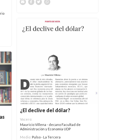
rio
¿El declive del dólar?
as
Vocero:
Mauricio Villena - decano Facultad de
Administración y Economía UDP
Medio:
Pulso - La Tercera