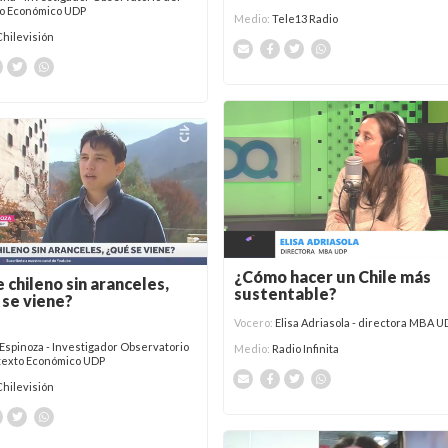
o Económico UDP
Medio:
Tele13 Radio
Chilevisión
¿Cómo hacer un Chile más
 chileno sin aranceles,
sustentable?
se viene?
Vocero:
Elisa Adriasola - directora MBA U
Espinoza - Investigador Observatorio
Medio:
Radio Infinita
texto Económico UDP
Chilevisión