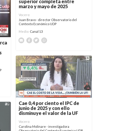
superior completa entre
marzo y mayo de 2025
Vocero:
Juan Bravo - director Observatorio del
Contexto Económico UDP
Medio:
Canal 13
erca
s
P
Cae 0,4 por ciento el IPC de
junio de 2025 y con ello
disminuye el valor de la UF
Vocero:
Carolina Molinare - investigadora
Observatorio del Contexto Económico UDP