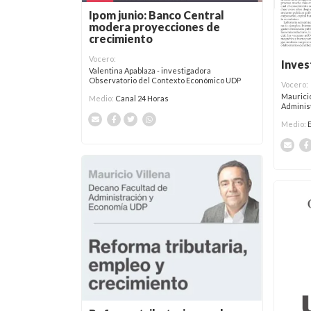
Ipom junio: Banco Central
modera proyecciones de
crecimiento
Vocero:
Inves
Valentina Apablaza - investigadora
Observatorio del Contexto Económico UDP
Vocero:
Mauricio
Medio:
Canal 24 Horas
Adminis
Medio: