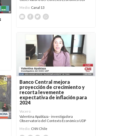
Medio:
Canal 13
s
Banco Central mejora
proyección de crecimiento y
recorta levemente
expectativa de inflación para
2024
Vocero:
Valentina Apablaza - investigadora
Observatorio del Contexto Económico UDP
Medio:
CNN Chile