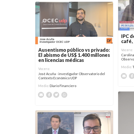
IPC d
café,
Ausentismo público vs privado:
Vocero:
El abismo de US$ 1.400 millones
Carolina
Observa
en licencias médicas
Medio:
Vocero:
José Acuña - investigador Observatorio del
Contexto Económico UDP
Medio:
Diario Financiero