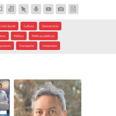
Crisis Social
Cultura
Democracia
ones
Política
Políticas públicas
caciones
Transporte
Urbanismo