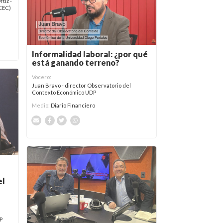
tiz -
CEC)
Informalidad laboral: ¿por qué
está ganando terreno?
Vocero:
Juan Bravo - director Observatorio del
Contexto Económico UDP
Medio:
Diario Financiero
el
P