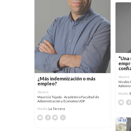
“Una 
empre
confi
Vocero:
¿Más indemnización o más
Nicolás
empleo?
Adminis
Vocero:
Medio:
Mauricio Tejada - Académico Facultad de
Administración y Economía UDP.
Medio:
La Tercera