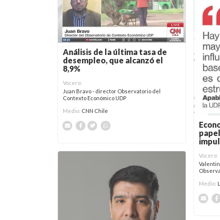
Análisis de la última tasa de
desempleo, que alcanzó el
8,9%
Vocero:
Juan Bravo - director Observatorio del
Contexto Económico UDP
Medio:
CNN Chile
Econo
papel
impul
Vocero:
Valentin
Observa
Medio: