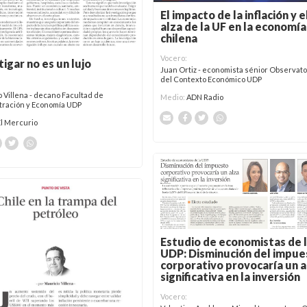
El impacto de la inflación y e
alza de la UF en la economía
chilena
Vocero:
tigar no es un lujo
Juan Ortiz - economista sénior Observato
del Contexto Económico UDP
 Villena - decano Facultad de
Medio:
ADN Radio
tración y Economía UDP
El Mercurio
Estudio de economistas de 
UDP: Disminución del impue
corporativo provocaría un a
significativa en la inversión
Vocero: