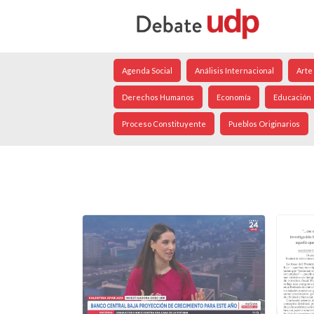
Agenda Social
Análisis Internacional
Arte
Derechos Humanos
Economía
Educación
Proceso Constituyente
Pueblos Originarios