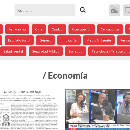
Astronomía
Cine
Ciudad
Constitución
Coronavirus
Estallido Social
Género
Innovación
Medio Ambiente
Pensi
Salud mental
Seguridad Pública
Sociedad
Tecnología y Telecomuni
/ Economía