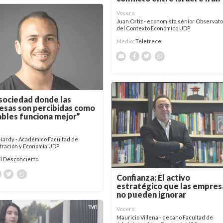
Vocero:
Juan Ortiz - economista sénior Observato
del Contexto Económico UDP
Medio:
Teletrece
sociedad donde las
sas son percibidas como
ables funciona mejor”
 Hardy - Académico Facultad de
tración y Economía UDP
El Desconcierto
Confianza: El activo
estratégico que las empres
no pueden ignorar
Vocero:
Mauricio Villena - decano Facultad de