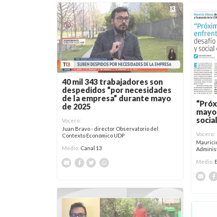
40 mil 343 trabajadores son
despedidos “por necesidades
de la empresa” durante mayo
“Próx
de 2025
mayor
socia
Vocero:
Juan Bravo - director Observatorio del
Vocero:
Contexto Económico UDP
Mauricio
Medio:
Canal 13
Adminis
Medio: