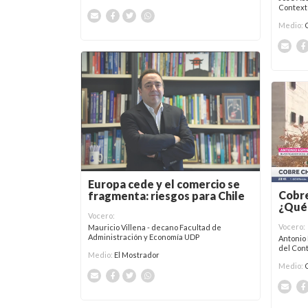
Context
Medio:
Europa cede y el comercio se
Cobre
fragmenta: riesgos para Chile
¿Qué 
Vocero:
Vocero:
Mauricio Villena - decano Facultad de
Administración y Economía UDP
Antonio 
del Con
Medio:
El Mostrador
Medio: