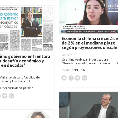
Economía chilena crecerá c
de 2 % en el mediano plazo,
según proyecciones oficiale
Vocero:
imo gobierno enfrentará
Valentina Apablaza - investigadora
 desafío económico y
Observatorio del Contexto Económico UD
l en décadas”
Medio:
CNN Chile
 Villena - decano Facultad de
tración y Economía UDP
El Mercurio de Valparaíso