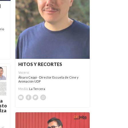
l
rio
HITOS Y RECORTES
Vocero:
Álvaro Ceppi - Director Escuela de Cine y
Animación UDP
Medio:
La Tercera
la
sto
lza