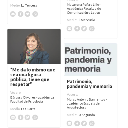
Macarena Peña y Lillo -
Medio:
La Tercera
Académica Facultad de
Comunicación y Letras
Medio:
El Mercurio
“Me da lo mismo que
sea una figura
pública, tiene que
Patrimonio,
respetar”
pandemia y memoria
Vocero:
Vocero:
Bárbara Olivares - académica
Marco Antonio Barrientos -
Facultad de Psicología
académico Escuela de
Arquitectura
Medio:
La Cuarta
Medio:
La Segunda