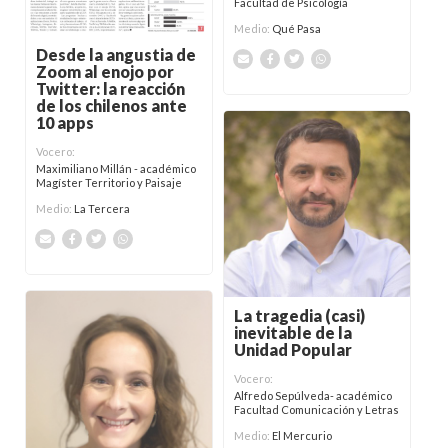
Facultad de Psicología
Medio:
Qué Pasa
Desde la angustia de
Zoom al enojo por
Twitter: la reacción
de los chilenos ante
10 apps
Vocero:
Maximiliano Millán - académico
Magíster Territorio y Paisaje
Medio:
La Tercera
La tragedia (casi)
inevitable de la
Unidad Popular
Vocero:
Alfredo Sepúlveda- académico
Facultad Comunicación y Letras
Medio:
El Mercurio