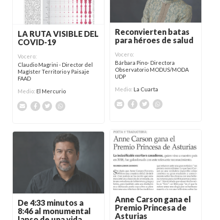
Reconvierten batas
LA RUTA VISIBLE DEL
para héroes de salud
COVID-19
Vocero:
Vocero:
Bárbara Pino- Directora
Claudio Magrini - Director del
Observatorio MODUS/MODA
Magíster Territorio y Paisaje
UDP
FAAD
Medio:
La Cuarta
Medio:
El Mercurio
Anne Carson gana el
De 4:33 minutos a
Premio Princesa de
8:46 al monumental
Asturias
lapso de una vida