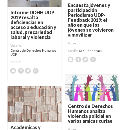
Encuesta jóvenes y
participación
Informe DDHH UDP
Periodismo UDP-
2019 resalta
Feedback 2019: el
deficiencias en
año en que los
acceso a educación y
jóvenes se volvieron
salud, precariedad
a movilizar
laboral y violencia
Vocero:
Vocero:
Centro de Derechos Humanos
Medio:
UDP - Feedback
UDP
Medio:
Centro de Derechos
Humanos analiza
violencia policial en
varios amicus curiae
Académicas y
Vocero: