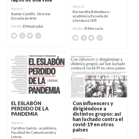
Vocero:
Vocero:
Bernardita Bolumburu -
Ramón Castillo - Director
académica Escuela de
Escuela de Arte
Literatura UDP.
Medio:
El Mostrador
Medio:
El Mercurio
Con influencers y
EL ESLABÓN
dirigiéndose a
PERDIDO DE LA
distintos grupos: así
PANDEMIA
han luchado contra el
Vocero:
covid-19 en otros
Carolina Gaínza - académica
países
Facultad de Comunicación y
Letras
Vocero: