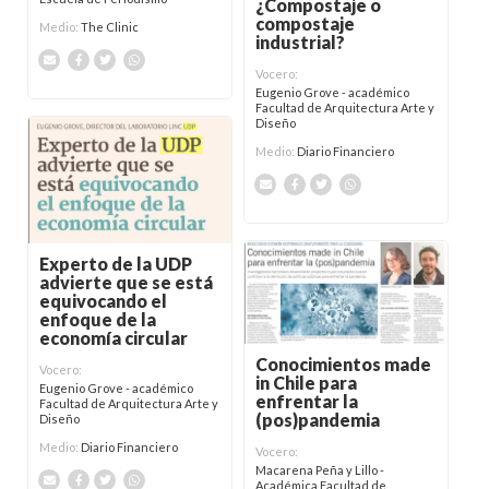
¿Compostaje o
compostaje
Medio:
The Clinic
industrial?
Vocero:
Eugenio Grove - académico
Facultad de Arquitectura Arte y
Diseño
Medio:
Diario Financiero
Experto de la UDP
advierte que se está
equivocando el
enfoque de la
economía circular
Conocimientos made
Vocero:
in Chile para
Eugenio Grove - académico
enfrentar la
Facultad de Arquitectura Arte y
(pos)pandemia
Diseño
Medio:
Diario Financiero
Vocero:
Macarena Peña y Lillo -
Académica Facultad de