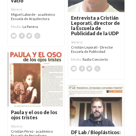
vacío
Vocero:
Miguel Laborde - académico
Entrevista a Cristián
Escuela de Arquitectura
Leporati, director de
Medio:
La Panera
la Escuela de
Publicidad de la UDP
Vocero:
Cristián Leporati - Director
Escuela de Publicidad
Medio:
Radio Concierto
Paula y el oso de los
ojos tristes
Vocero:
Cristián Pérez - académico
DF Lab / Bioplásticos:
Escuela de Periodismo