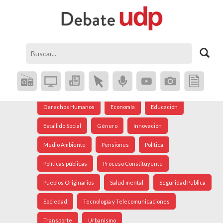
Agenda Social
Análisis Internacional
Arte
Astronomía
Cine
Ciudad
Constitución
Coronavirus
Crisis Social
Cultura
Democracia
Derechos Humanos
Economía
Educación
Estallido Social
Género
Innovación
Medio Ambiente
Pensiones
Política
Políticas públicas
Proceso Constituyente
Pueblos Originarios
Salud mental
Seguridad Pública
Sociedad
Tecnología y Telecomunicaciones
Transporte
Urbanismo