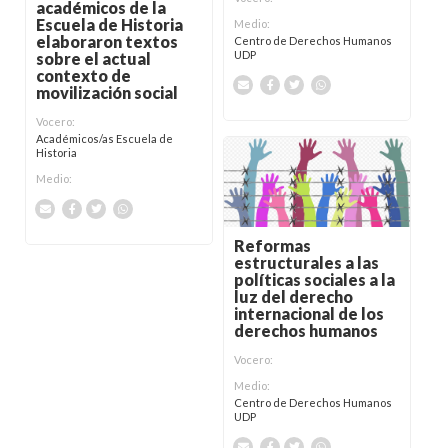
académicos de la
Escuela de Historia
Medio:
elaboraron textos
Centro de Derechos Humanos
UDP
sobre el actual
contexto de
movilización social
Vocero:
Académicos/as Escuela de
Historia
Medio:
Reformas
estructurales a las
políticas sociales a la
luz del derecho
internacional de los
derechos humanos
Vocero:
Medio:
Centro de Derechos Humanos
UDP