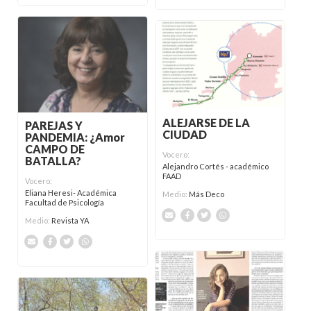
ALEJARSE DE LA
PAREJAS Y
CIUDAD
PANDEMIA: ¿Amor
CAMPO DE
Vocero:
BATALLA?
Alejandro Cortés - académico
FAAD
Vocero:
Eliana Heresi- Académica
Medio:
Más Deco
Facultad de Psicología
Medio:
Revista YA