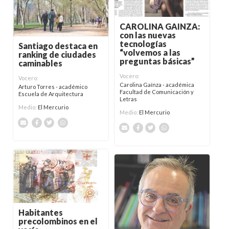
CAROLINA GAINZA:
con las nuevas
tecnologías
Santiago destaca en
“volvemos a las
ranking de ciudades
preguntas básicas”
caminables
Vocero:
Vocero:
Carolina Gaínza - académica
Arturo Torres - académico
Facultad de Comunicación y
Escuela de Arquitectura
Letras
Medio:
El Mercurio
Medio:
El Mercurio
Habitantes
precolombinos en el