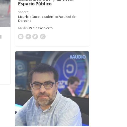
Espacio Público
Vocero:
Mauricio Duce - académico Facultad de
Derecho
Medio:
Radio Concierto
l