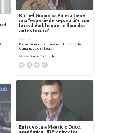
Rafael Gumucio: Piñera tiene
una “especie de separación con
 el
la realidad, lo que se llamaba
antes locura”
Vocero:
os
Rafael Gumucio - académico Facultad de
Comunicación y Letras
Medio:
Radio Concierto
Entrevista a Mauricio Duce,
académico UDP y director