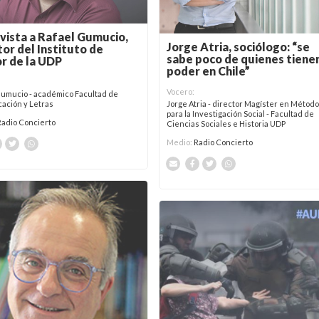
vista a Rafael Gumucio,
Jorge Atria, sociólogo: “se
tor del Instituto de
sabe poco de quienes tienen
r de la UDP
poder en Chile”
Vocero:
Gumucio - académico Facultad de
ación y Letras
Jorge Atria - director Magíster en Métod
para la Investigación Social - Facultad de
Radio Concierto
Ciencias Sociales e Historia UDP
Medio:
Radio Concierto