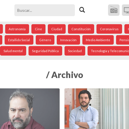
Astronomía
Cine
Ciudad
Constitución
Coronavirus
Estallido Social
Género
Innovación
Medio Ambiente
Pensi
Salud mental
Seguridad Pública
Sociedad
Tecnología y Telecomuni
/ Archivo