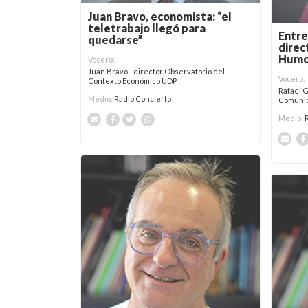
Juan Bravo, economista: “el
teletrabajo llegó para
Entre
quedarse”
direc
Humo
Vocero:
Juan Bravo - director Observatorio del
Vocero:
Contexto Económico UDP
Rafael 
Medio:
Radio Concierto
Comunic
Medio: