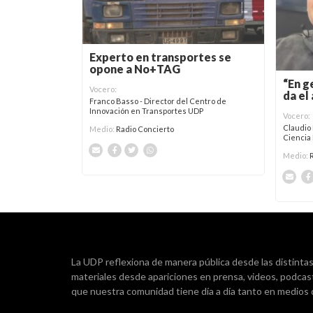
Experto en transportes se
opone a No+TAG
“En g
Vocero:
da el
Franco Basso - Director del Centro de
Innovación en Transportes UDP
Vocero:
Claudio
Medio:
Radio Concierto
Ciencia 
Medio:
La UDP reflexiona de manera pública desde las distintas d
materiales desde apariciones en prensa, videos, podcas
que nuestra comunidad tiene día a día tanto en medios