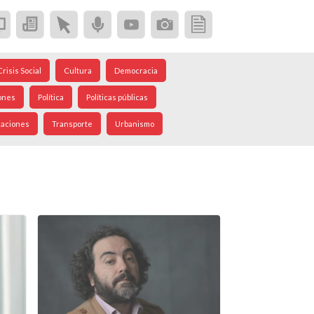
Crisis Social
Cultura
Democracia
ones
Política
Políticas públicas
caciones
Transporte
Urbanismo