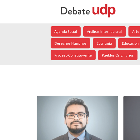
Agenda Social
Análisis Internacional
Arte
Derechos Humanos
Economía
Educación
Proceso Constituyente
Pueblos Originarios