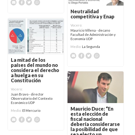
Neutralidad
competitiva y Enap
Vocero:
Mauricio Villena - decano
Facultad de Administración y
Economía UDP
Medio:
La Segunda
La mitad de los
países del mundo no
considera el derecho
a huelga en su
Constitución
Vocero:
Juan Bravo - director
Observatorio del Contexto
Económico UDP
Mauricio Duce: “En
Medio:
El Mercurio
esta elección de
fiscal nacional
debería considerarse
la posibilidad de que
sea electo un