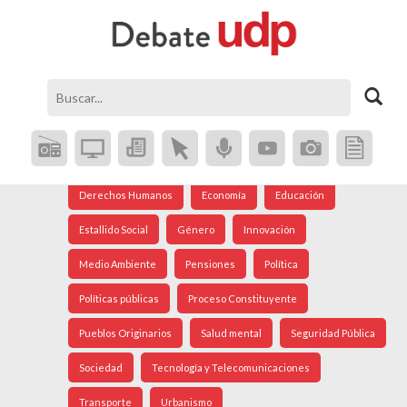
Agenda Social
Análisis Internacional
Arte
Astronomía
Cine
Ciudad
Constitución
Coronavirus
Crisis Social
Cultura
Democracia
Derechos Humanos
Economía
Educación
Estallido Social
Género
Innovación
Medio Ambiente
Pensiones
Política
Políticas públicas
Proceso Constituyente
Pueblos Originarios
Salud mental
Seguridad Pública
Sociedad
Tecnología y Telecomunicaciones
Transporte
Urbanismo