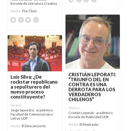
Escuela de Literatura Creativa
Medio:
The Clinic
CRISTIÁN LEPORATI:
Luis Silva: ¿De
“TRIUNFO DEL EN
rockstar republicano
CONTRA ES UNA
a sepulturero del
DERROTA PARA LOS
nuevo proceso
VERDADEROS
constituyente?
CHILENOS”
Vocero:
Vocero:
Jorge Saavedra - académico
Cristián Leporati - académico
Facultad de Comunicación y
Escuela de Publicidad UDP.
Letras UDP
Medio:
El Mostrador
Medio:
El Desconcierto