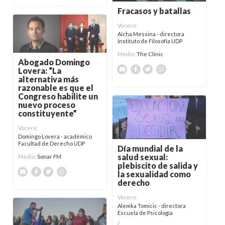
Fracasos y batallas
Vocero:
Aïcha Messina - directora
Instituto de Filosofía UDP
Medio:
The Clinic
Abogado Domingo
Lovera: “La
alternativa más
razonable es que el
Congreso habilite un
nuevo proceso
constituyente”
Vocero:
Domingo Lovera - académico
Facultad de Derecho UDP
Día mundial de la
salud sexual:
Medio:
Sonar FM
plebiscito de salida y
la sexualidad como
derecho
Vocero:
Alemka Tomicic - directora
Escuela de Psicología
/