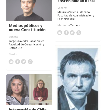
sostenibilidad fiscal
Vocero:
Mauricio Villena - decano
Facultad de Administración y
Economía UDP
Medios públicos y
Medio:
La Tercera
nueva Constitución
Vocero:
Jorge Saavedra - académico
Facultad de Comunicación y
Letras UDP
Medio:
Integración de Chile