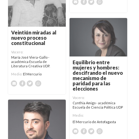
Veintiún miradas al
nuevo proceso
constitucional
Vocero:
María José Viera-Gallo -
Equilibrio entre
académica Escuela de
Literatura Creativa UDP.
mujeres y hombres:
descifrando el nuevo
Medio:
El Mercurio
mecanismo de
paridad para las
elecciones
Vocero:
Cynthia Amigo - académica
Escuela de Ciencia Política UDP
Medio:
El Mercurio de Antofagasta