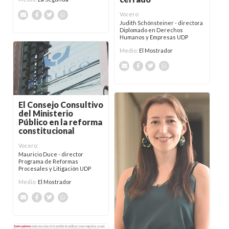
Vocero:
Judith Schönsteiner - directora
Diplomado en Derechos
Humanos y Empresas UDP
Medio:
El Mostrador
El Consejo Consultivo
del Ministerio
Público en la reforma
constitucional
Vocero:
Mauricio Duce - director
Programa de Reformas
Procesales y Litigación UDP
Medio:
El Mostrador