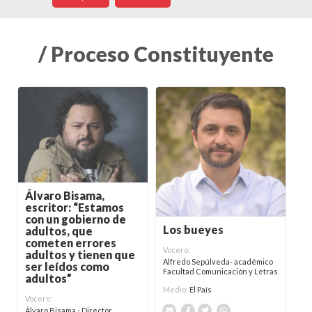
/ Proceso Constituyente
Álvaro Bisama,
escritor: “Estamos
con un gobierno de
Los bueyes
adultos, que
cometen errores
Vocero:
adultos y tienen que
Alfredo Sepúlveda- académico
ser leídos como
Facultad Comunicación y Letras
adultos”
Medio:
El País
Vocero:
Álvaro Bisama - Director