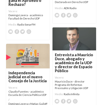
gana el Apruebo o
Doctorado en Derecho UDP
Rechazo?
Medio:
ADN Radio
Vocero:
Domingo Lovera - académico
Facultad de Derecho UDP
Medio:
Radio SonarFM
Entrevista a Mauricio
Duce, abogado y
académico de la UDP
y director de Espacio
Público
Independencia
judicial en el nuevo
Vocero:
Consejo de la Justicia
Mauricio Duce - director
Programa de Reformas
Vocero:
Procesales y Litigación UDP
Claudio Fuentes - académico
Medio:
Radio Infinita
Escuela de Ciencia Política UDP
/
Domingo Lovera y Matías Guiloff