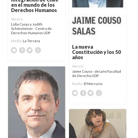
en el mundo de los
Derechos Humanos
Vocero:
Lidia Casas y Judith
Schönsteiner - Centro de
Derechos Humanos UDP
Medio:
La Tercera
La nueva
Constitución y los 50
años
Vocero:
Jaime Couso - decano Facultad
de Derecho UDP
Medio:
El Mercurio