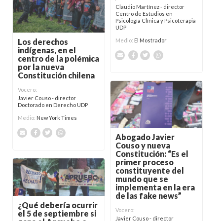
Claudio Martínez - director
Centro de Estudios en
Psicología Clínica y Psicoterapia
UDP
Medio:
El Mostrador
Los derechos
indígenas, en el
centro de la polémica
por la nueva
Constitución chilena
Vocero:
Javier Couso - director
Doctorado en Derecho UDP
Medio:
New York Times
Abogado Javier
Couso y nueva
Constitución: “Es el
primer proceso
constituyente del
mundo que se
implementa en la era
de las fake news”
¿Qué debería ocurrir
Vocero:
el 5 de septiembre si
Javier Couso - director