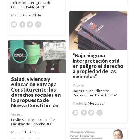
- directores Programa de
Derecho Público UDP
Medio:
Ciper Chile
“Bajo ninguna
interpretación está
en peligro el derecho
a propiedad de las
viviendas”
Salud, vivienda y
educación en Mapa
Vocero:
Constituyente: los
Javier Couso - director
derechos sociales en
Doctorado en Derecho UDP
la propuesta de
Medio:
El Mostrador
Nueva Constitución
Vocero:
Leslie Sánchez - académica
Facultad de Derecho UDP
Medio:
The Clinic