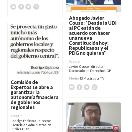
Abogado Javier
Couso: “Desde la UDI
al PC están de
acuerdo con hacer
una nueva
Constitución hoy;
Republicanos y el
PDG no quieren”
Vocero:
Javier Couso - director
Doctorado en Derecho UDP
Medio:
El Mostrador TV
Comisión de
Expertos se abre a
garantizar la
autonomía financiera
de gobiernos
regionales
Vocero:
Rodrigo Espinoza - director
Escuela de Administración
Pública UDP