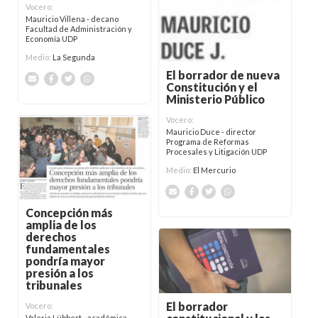
Vocero:
Mauricio Villena - decano
Facultad de Administración y
Economía UDP
Medio:
La Segunda
El borrador de nueva
Constitución y el
Ministerio Público
Vocero:
Mauricio Duce - director
Programa de Reformas
Procesales y Litigación UDP
Medio:
El Mercurio
Concepción más
amplia de los
derechos
fundamentales
pondría mayor
presión a los
tribunales
El borrador
Vocero:
Valeria Lübbert - académica