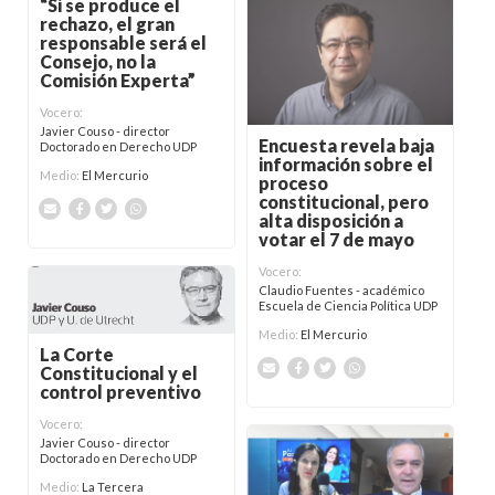
“Si se produce el
rechazo, el gran
responsable será el
Consejo, no la
Comisión Experta”
Vocero:
Javier Couso - director
Encuesta revela baja
Doctorado en Derecho UDP
información sobre el
Medio:
El Mercurio
proceso
constitucional, pero
alta disposición a
votar el 7 de mayo
Vocero:
Claudio Fuentes - académico
Escuela de Ciencia Política UDP
Medio:
El Mercurio
La Corte
Constitucional y el
control preventivo
Vocero:
Javier Couso - director
Doctorado en Derecho UDP
Medio:
La Tercera