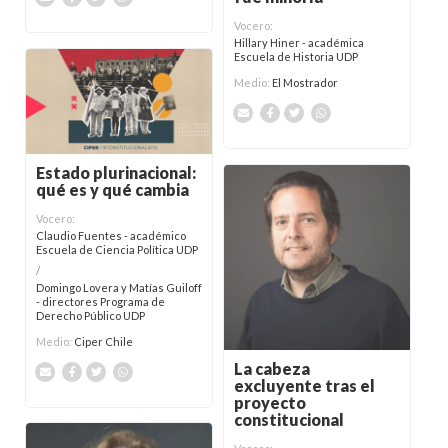
Vocero:
Hillary Hiner - académica
Escuela de Historia UDP
Medio:
El Mostrador
Estado plurinacional:
qué es y qué cambia
Vocero:
Claudio Fuentes - académico
Escuela de Ciencia Política UDP
/
Domingo Lovera y Matías Guiloff
- directores Programa de
Derecho Público UDP
Medio:
Ciper Chile
La cabeza
excluyente tras el
proyecto
constitucional