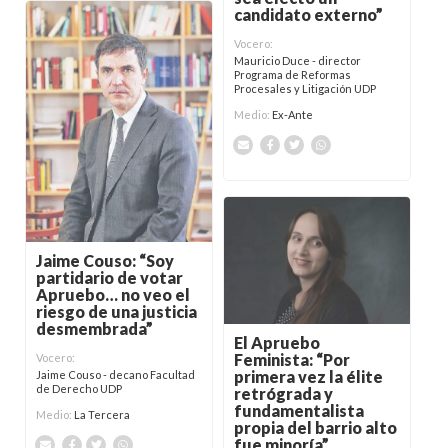
candidato externo”
Vocero:
Mauricio Duce - director
Programa de Reformas
Procesales y Litigación UDP
Medio:
Ex-Ante
Jaime Couso: “Soy
partidario de votar
Apruebo… no veo el
riesgo de una justicia
desmembrada”
El Apruebo
Feminista: “Por
Vocero:
primera vez la élite
Jaime Couso - decano Facultad
de Derecho UDP
retrógrada y
fundamentalista
Medio:
La Tercera
propia del barrio alto
fue minoría”