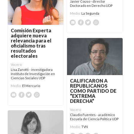
Javier Couso - director
Doctorado en Derecho UDP
Medio:
La Segunda
Comisión Experta
adquiere nueva
relevancia para el
oficialismo tras
resultados
electorales
Vocero:
Lisa Zanotti - investigadora
Instituto de Investigación en
Ciencias Sociales UDP
CALIFICARON A
REPUBLICANOS
Medio:
El Mercurio
COMO PARTIDO DE
“EXTREMA
DERECHA”
Vocero:
Claudio Fuentes - académico
Escuela de Ciencia Política UDP
Medio:
TVN