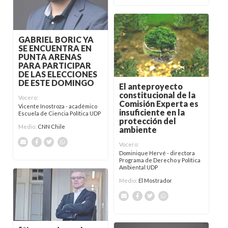
GABRIEL BORIC YA
SE ENCUENTRA EN
PUNTA ARENAS
PARA PARTICIPAR
DE LAS ELECCIONES
DE ESTE DOMINGO
El anteproyecto
constitucional de la
Vocero:
Comisión Experta es
Vicente Inostroza - académico
insuficiente en la
Escuela de Ciencia Política UDP
protección del
Medio:
CNN Chile
ambiente
Vocero:
Dominique Hervé - directora
Programa de Derecho y Política
Ambiental UDP
Medio:
El Mostrador