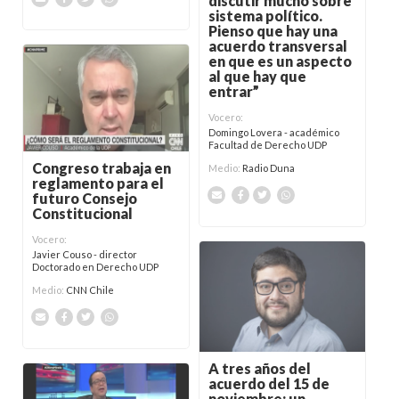
discutir mucho sobre
sistema político.
Pienso que hay una
acuerdo transversal
en que es un aspecto
al que hay que
entrar”
Vocero:
Domingo Lovera - académico
Facultad de Derecho UDP
Congreso trabaja en
Medio:
Radio Duna
reglamento para el
futuro Consejo
Constitucional
Vocero:
Javier Couso - director
Doctorado en Derecho UDP
Medio:
CNN Chile
A tres años del
acuerdo del 15 de
noviembre: un