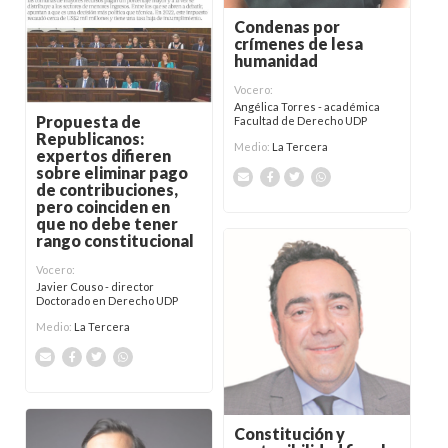
Condenas por
crímenes de lesa
humanidad
Vocero:
Angélica Torres - académica
Propuesta de
Facultad de Derecho UDP
Republicanos:
Medio:
La Tercera
expertos difieren
sobre eliminar pago
de contribuciones,
pero coinciden en
que no debe tener
rango constitucional
Vocero:
Javier Couso - director
Doctorado en Derecho UDP
Medio:
La Tercera
Constitución y