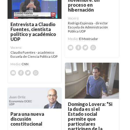
proceso en
hibernación
Vocero:
Rodrigo Espinoza - director
Entrevista a Claudio
Escuela de Administración
Fuentes, cientista
Pública UDP
político y académico
UDP
Medio:
El Mostrador
Vocero:
Claudio Fuentes - académico
Escuela de Ciencia Política UDP
Medio:
CNN
Domingo Lovera: “Si
la duda es si el
Estado social
Para una nueva
permite que
discusión
particulares
constitucional
participen de la