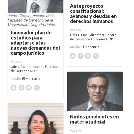
Anteproyecto
constitucional:
avances y deudas en
derechos humanos
Vocero:
Innovador plan de
Lidia Casas - directora Centro
estudios para
de Derechos Humanos UDP
adaptarse a las
nuevas demandas del
Medio:
El Mercurio
campo jurídico
Vocero:
Jaime Couso - decano Facultad
de Derecho UDP
Medio:
El Mercurio
Nudos pendientes en
materia judicial
Vocero: