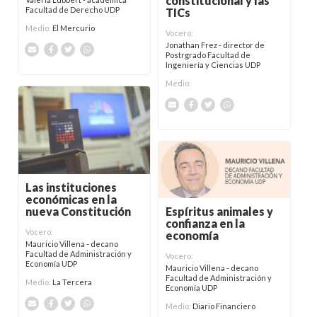
constitucional y las
Facultad de Derecho UDP
TICs
Medio:
El Mercurio
Vocero:
Jonathan Frez - director de
Postrgrado Facultad de
Ingeniería y Ciencias UDP
Medio:
Las instituciones
económicas en la
nueva Constitución
Espíritus animales y
confianza en la
Vocero:
economía
Mauricio Villena - decano
Facultad de Administración y
Vocero:
Economía UDP
Mauricio Villena - decano
Facultad de Administración y
Medio:
La Tercera
Economía UDP
Medio:
Diario Financiero