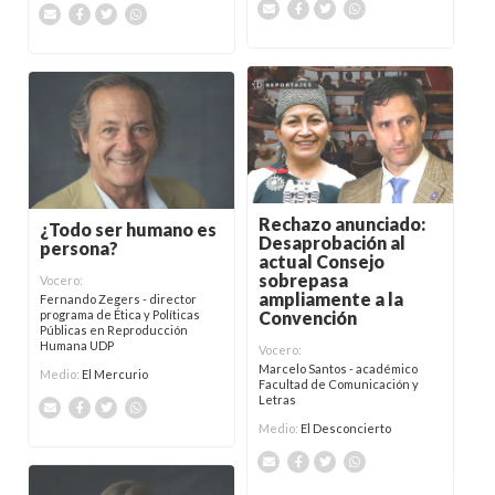
Rechazo anunciado:
¿Todo ser humano es
Desaprobación al
persona?
actual Consejo
sobrepasa
Vocero:
ampliamente a la
Fernando Zegers - director
Convención
programa de Ética y Políticas
Públicas en Reproducción
Humana UDP
Vocero:
Marcelo Santos - académico
Medio:
El Mercurio
Facultad de Comunicación y
Letras
Medio:
El Desconcierto