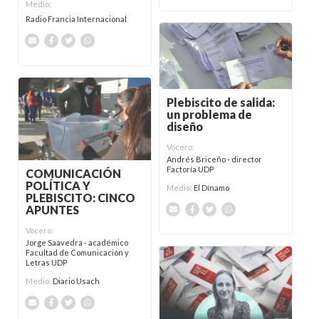
Medio:
Radio Francia Internacional
Plebiscito de salida:
un problema de
diseño
Vocero:
Andrés Briceño - director
Factoría UDP
COMUNICACIÓN
POLÍTICA Y
Medio:
El Dínamo
PLEBISCITO: CINCO
APUNTES
Vocero:
Jorge Saavedra - académico
Facultad de Comunicación y
Letras UDP
Medio:
Diario Usach