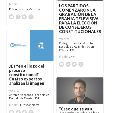
Medio:
LOS PARTIDOS
El Mercurio de Valparaíso
COMENZARON LA
GRABACIÓN DE LA
FRANJA TELEVISIVA
PARA LA ELECCIÓN
DE CONSEJEROS
CONSTITUCIONALES
Vocero:
Rodrigo Espinoza - director
Escuela de Administración
Pública UDP
Medio:
CNN
¿Es feo el logo del
proceso
constitucional?
Cuatro expertos
analizan la imagen
Vocero:
Antonia Necochea - académica
Escuela de Diseño UDP
Medio:
El Desconcierto
“Creo que se va a