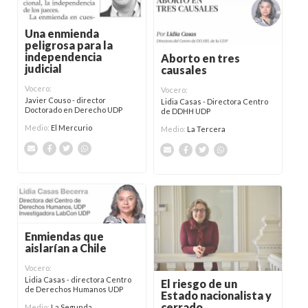
Una enmienda
peligrosa para la
independencia
Aborto en tres
judicial
causales
Vocero:
Vocero:
Javier Couso - director
Lidia Casas - Directora Centro
Doctorado en Derecho UDP
de DDHH UDP
Medio:
El Mercurio
Medio:
La Tercera
Enmiendas que
aislarían a Chile
Vocero:
Lidia Casas - directora Centro
El riesgo de un
de Derechos Humanos UDP
Estado nacionalista y
cerrado
Medio:
La Segunda