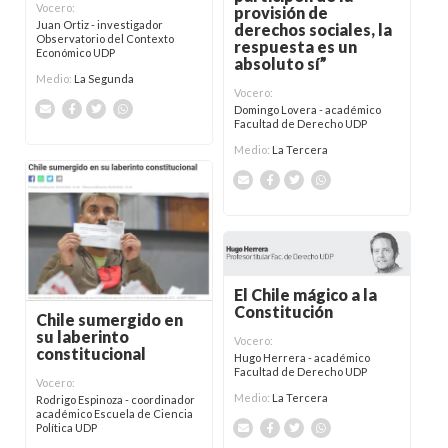
Vocero:
provisión de
Juan Ortiz - investigador
derechos sociales, la
Observatorio del Contexto
respuesta es un
Económico UDP
absoluto sí”
Medio:
La Segunda
Vocero:
Domingo Lovera - académico
Facultad de Derecho UDP
Medio:
La Tercera
El Chile mágico a la
Constitución
Chile sumergido en
su laberinto
Vocero:
constitucional
Hugo Herrera - académico
Facultad de Derecho UDP
Vocero:
Medio:
La Tercera
Rodrigo Espinoza - coordinador
académico Escuela de Ciencia
Política UDP