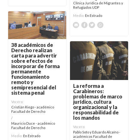
Clínica Jurídica de Migrantes y
Refugiados UDP
Medio:
En Estrado
38 académicos de
Derecho realizan
carta para advertir
sobre efectos de
incorporar de forma
permanente
funcionamiento
remoto y
La reforma a
semipresencial del
Carabineros:
sistema penal
problemas de marco
jurídico, cultura
Vocero:
organizacional y la
Cristián Riego - académico
Facultad de Derecho
responsabilidad de
los mandos
/
Mauricio Duce - académico
Vocero:
Facultad de Derecho
Pablo Soto y Eduardo Alcaíno -
Medio:
En Estrado
académicos Facultad de