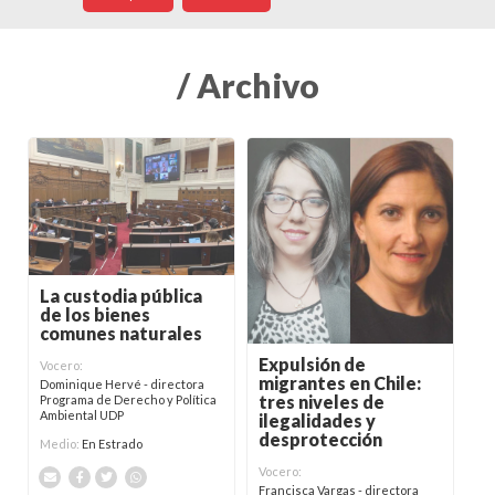
/ Archivo
La custodia pública
de los bienes
comunes naturales
Expulsión de
Vocero:
migrantes en Chile:
Dominique Hervé - directora
tres niveles de
Programa de Derecho y Política
Ambiental UDP
ilegalidades y
desprotección
Medio:
En Estrado
Vocero:
Francisca Vargas - directora