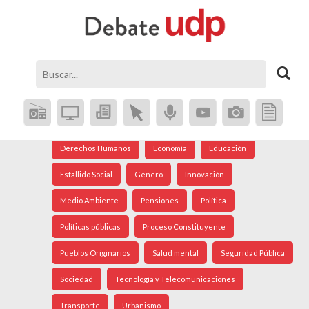
Agenda Social
Análisis Internacional
Arte
Astronomía
Cine
Ciudad
Constitución
Coronavirus
Crisis Social
Cultura
Democracia
Derechos Humanos
Economía
Educación
Estallido Social
Género
Innovación
Medio Ambiente
Pensiones
Política
Políticas públicas
Proceso Constituyente
Pueblos Originarios
Salud mental
Seguridad Pública
Sociedad
Tecnología y Telecomunicaciones
Transporte
Urbanismo