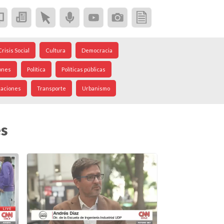
Crisis Social
Cultura
Democracia
ones
Política
Políticas públicas
caciones
Transporte
Urbanismo
es