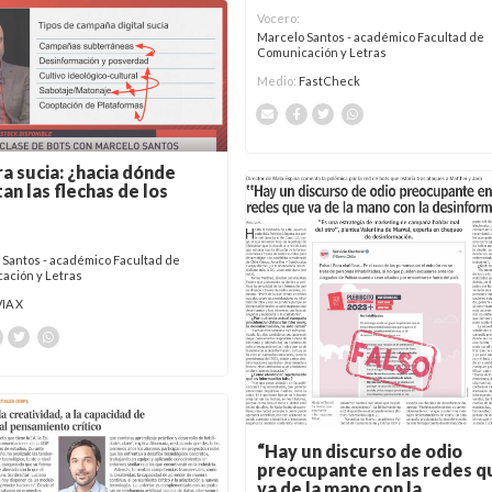
Vocero:
Marcelo Santos - académico Facultad de
Comunicación y Letras
Medio:
FastCheck
a sucia: ¿hacia dónde
an las flechas de los
?
 Santos - académico Facultad de
ación y Letras
VIA X
“Hay un discurso de odio
preocupante en las redes q
va de la mano con la