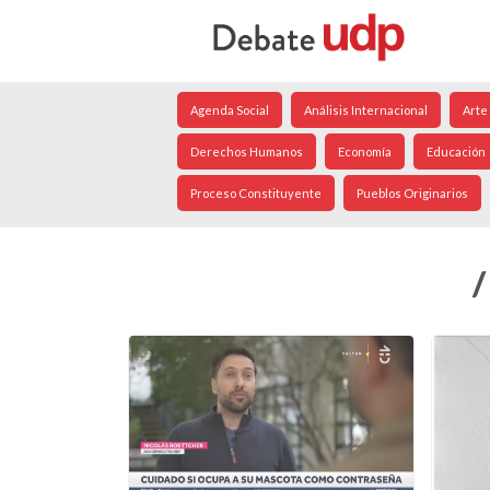
Agenda Social
Análisis Internacional
Arte
Derechos Humanos
Economía
Educación
Proceso Constituyente
Pueblos Originarios
/