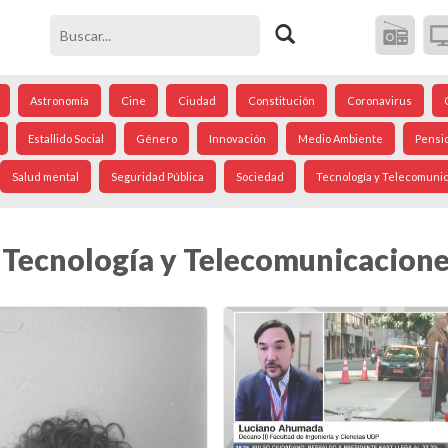
Astronomía
Cine
Ciudad
Constitución
Coronavirus
Estallido Social
Género
Innovación
Medio Ambiente
Pensi
Salud mental
Seguridad Pública
Sociedad
Tecnología y Telecomuni
 Tecnología y Telecomunicacion