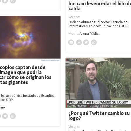
buscan desenredar el hilo d
caída
Vocero:
Luciano Ahumada - director Escuela de
Informática y Telecomunicaciones UDP
Medio:
Arena Pública
copios captan desde
 imagen que podría
car cómo se originan los
tas gigantes
rlo - académica Instituto de Estudios
sicos UDP
Emol
¿Por qué Twitter cambio su
logo?
Vocero: