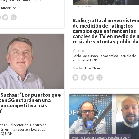
Chilevisión
Radiografía al nuevo siste
de medición de rating: los
cambios que enfrentan los
canales de TV en medio de 
crisis de sintonía y publicid
Vocero:
Pablo Bascuñán - académico Escuela de
Publicidad UDP
Medio:
The Clinic
 Suchan: “Los puertos que
en 5G estarán en una
ión competitiva más
a”
chan - director del Centro de
ón en Transporte y Logística
OG) UDP