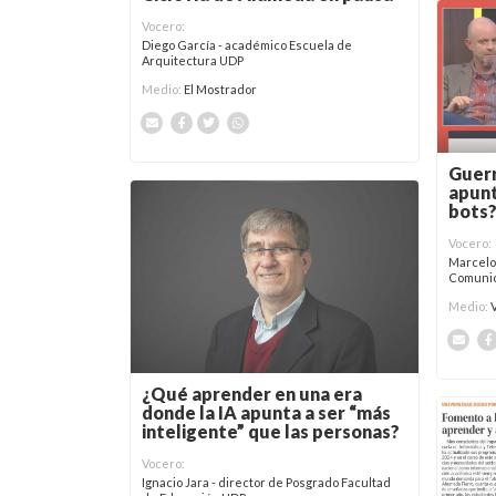
Vocero:
Diego García - académico Escuela de
Arquitectura UDP
Medio:
El Mostrador
Guerr
apunt
bots
Vocero:
Marcelo
Comunic
Medio:
¿Qué aprender en una era
donde la IA apunta a ser “más
inteligente” que las personas?
Vocero:
Ignacio Jara - director de Posgrado Facultad