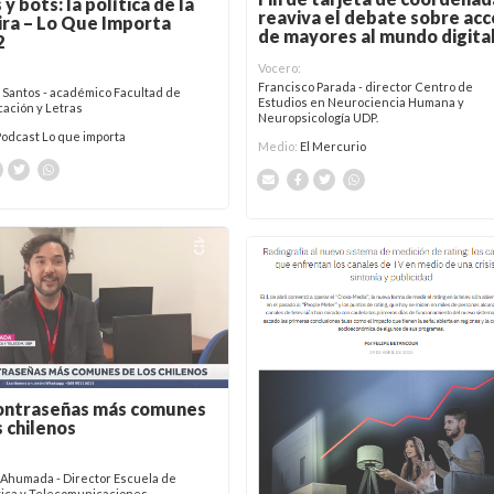
y bots: la política de la
reaviva el debate sobre ac
ra – Lo Que Importa
de mayores al mundo digita
2
Vocero:
Francisco Parada - director Centro de
 Santos - académico Facultad de
Estudios en Neurociencia Humana y
ación y Letras
Neuropsicología UDP.
Podcast Lo que importa
Medio:
El Mercurio
ontraseñas más comunes
s chilenos
 Ahumada - Director Escuela de
tica y Telecomunicaciones