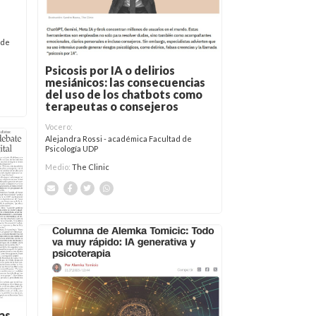
 de
Psicosis por IA o delirios
mesiánicos: las consecuencias
del uso de los chatbots como
terapeutas o consejeros
Vocero:
Alejandra Rossi - académica Facultad de
Psicología UDP
Medio:
The Clinic
as