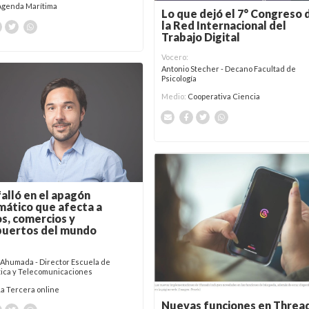
Agenda Marítima
Lo que dejó el 7° Congreso 
la Red Internacional del
Trabajo Digital
Vocero:
Antonio Stecher - Decano Facultad de
Psicología
Medio:
Cooperativa Ciencia
alló en el apagón
mático que afecta a
s, comercios y
puertos del mundo
 Ahumada - Director Escuela de
tica y Telecomunicaciones
La Tercera online
Nuevas funciones en Threa