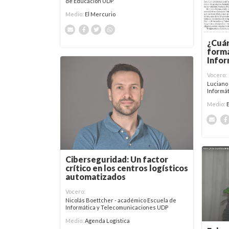
de Educación UDP
Medio:
El Mercurio
¿Cuán
forma
Infor
Vocero:
Luciano
Informá
Medio:
Ciberseguridad: Un factor
crítico en los centros logísticos
automatizados
Vocero:
Nicolás Boettcher - académico Escuela de
Informática y Telecomunicaciones UDP
Medio:
Agenda Logística