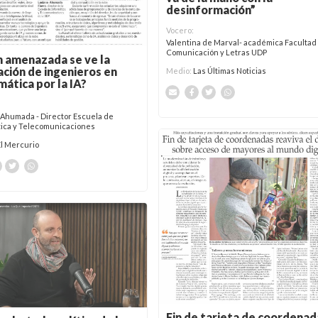
desinformación”
Vocero:
Valentina de Marval- académica Facultad
Comunicación y Letras UDP
 amenazada se ve la
ción de ingenieros en
Medio:
Las Últimas Noticias
mática por la IA?
 Ahumada - Director Escuela de
tica y Telecomunicaciones
El Mercurio
Fin de tarjeta de coordenad