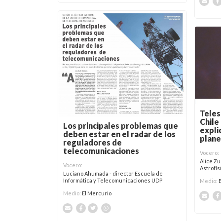
Teles
Chile
Los principales problemas que
expli
deben estar en el radar de los
plane
reguladores de
telecomunicaciones
Vocero:
Alice Zu
Vocero:
Astrofí
Luciano Ahumada - director Escuela de
Informática y Telecomunicaciones UDP
Medio:
Medio:
El Mercurio