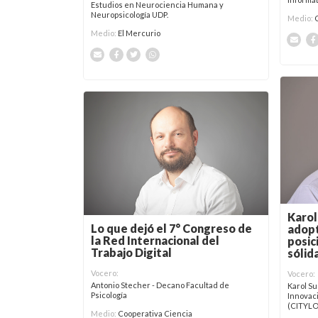
Estudios en Neurociencia Humana y
Neuropsicología UDP.
Medio:
Medio:
El Mercurio
Karol
Lo que dejó el 7° Congreso de
adopt
la Red Internacional del
posic
Trabajo Digital
sólid
Vocero:
Vocero:
Antonio Stecher - Decano Facultad de
Karol Su
Psicología
Innovaci
(CITYL
Medio:
Cooperativa Ciencia