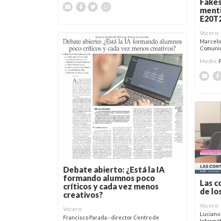
Fakes 
menti
E20T
Vocero:
Marcelo
Comunic
Medio:
Debate abierto: ¿Está la IA
formando alumnos poco
Las c
críticos y cada vez menos
de lo
creativos?
Vocero:
Vocero:
Luciano
Francisco Parada - director Centro de
Informá