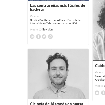
Las contraseñas más fáciles de
hackear
Vocero:
Nicolás Boettcher - académico Escuela de
Informática y Telecomunicaciones UDP
Medio:
Chilevisión
Cable
Vocero:
Serena 
Arquite
Medio:
Ciclovía de Alameda en pausa