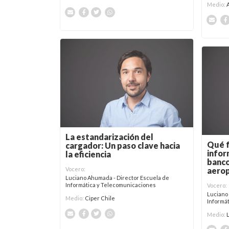
Medio:
La estandarización del
Qué f
cargador: Un paso clave hacia
infor
la eficiencia
banco
aero
Vocero:
Luciano Ahumada - Director Escuela de
Informática y Telecomunicaciones
Vocero:
Luciano
Medio:
Ciper Chile
Informá
Medio: