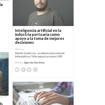
de
Inteligencia artificial en la
industria portuaria como
apoyo a la toma de mejores
decisiones
Vocero:
Martín Gutiérrez - académico Escuela de
Informática y Telecomunicaciones UDP
Medio:
Agenda Marítima
ds