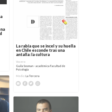
ma
una
ad
La rabía que se incel y su huella
en Chile esconde tras una
antalla: la cultura
Vocero:
Guila Sosman - académica Facultad de
Psicología
Medio:
La Tercera