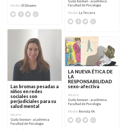
Guila Sosman - académica
Facultad de Psicología
Medio:
El Dínamo
Medio:
La Tercera
LA NUEVA ÉTICA DE
LA
RESPONSABILIDAD
sexo-afectiva
Las bromas pesadas a
niños en redes
Vocero:
sociales son
Guila Sosman - académica
perjudiciales para su
Facultad de Psicología
salud mental
Medio:
Revista YA
Vocero:
Guila Sosman - académica
Facultad de Psicología