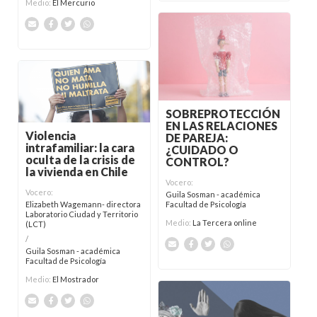
Medio:
El Mercurio
SOBREPROTECCIÓN
EN LAS RELACIONES
Violencia
DE PAREJA:
intrafamiliar: la cara
¿CUIDADO O
oculta de la crisis de
CONTROL?
la vivienda en Chile
Vocero:
Vocero:
Guila Sosman - académica
Facultad de Psicología
Elizabeth Wagemann- directora
Laboratorio Ciudad y Territorio
Medio:
La Tercera online
(LCT)
/
Guila Sosman - académica
Facultad de Psicología
Medio:
El Mostrador