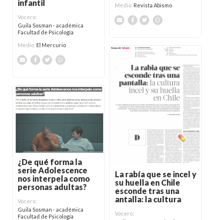
infantil
Medio:
Revista Abismo
Vocero:
Guila Sosman - académica
Facultad de Psicología
Medio:
El Mercurio
¿De qué forma la
serie Adolescence
La rabía que se incel y
nos interpela como
su huella en Chile
personas adultas?
esconde tras una
antalla: la cultura
Vocero:
Guila Sosman - académica
Vocero:
Facultad de Psicología