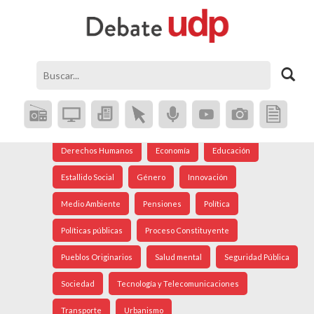
Agenda Social
Análisis Internacional
Arte
Astronomía
Cine
Ciudad
Constitución
Coronavirus
Crisis Social
Cultura
Democracia
Derechos Humanos
Economía
Educación
Estallido Social
Género
Innovación
Medio Ambiente
Pensiones
Política
Políticas públicas
Proceso Constituyente
Pueblos Originarios
Salud mental
Seguridad Pública
Sociedad
Tecnología y Telecomunicaciones
Transporte
Urbanismo