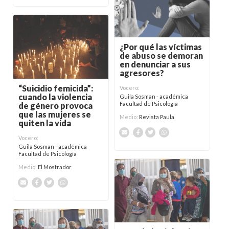
¿Por qué las víctimas
de abuso se demoran
en denunciar a sus
agresores?
“Suicidio femicida”:
Vocero:
cuando la violencia
Guila Sosman - académica
Facultad de Psicología
de género provoca
que las mujeres se
Medio:
Revista Paula
quiten la vida
Vocero:
Guila Sosman - académica
Facultad de Psicología
Medio:
El Mostrador