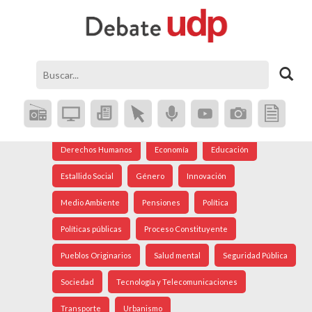
Agenda Social
Análisis Internacional
Arte
Astronomía
Cine
Ciudad
Constitución
Coronavirus
Crisis Social
Cultura
Democracia
Derechos Humanos
Economía
Educación
Estallido Social
Género
Innovación
Medio Ambiente
Pensiones
Política
Políticas públicas
Proceso Constituyente
Pueblos Originarios
Salud mental
Seguridad Pública
Sociedad
Tecnología y Telecomunicaciones
Transporte
Urbanismo