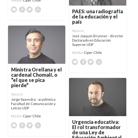
Medio:
Ciper Chile
PAES: una radiografía
de la educación y el
país
Vocero:
José Joaquín Brunner - director
Doctorado en Educación
Superior UDP
Medio:
Ciper Chile
Ministra Orellana y el
cardenal Chomalí, o
“el que se pica
pierde”
Vocero:
Jorge Saavedra - académico
Facultad de Comunicación y
Letras UDP
Medio:
Ciper Chile
Urgencia educativa:
El rol transformador
de una Ley de
Educación Ambiental