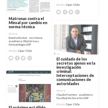
Medio:
Ciper Chile
Matronas contra el
Minsal por cambio en
norma técnica
Vocero:
Romina Bustos - secretaria
académica Obstetricia y
Neonatología UDP
Medio:
Ciper Chile
El cuidado de los
secretos ajenos en la
investigación
criminal:
Interceptaciones de
comunicaciones de
autoridades
Vocero:
Claudio Fuentes - académico
Facultad de Derecho UDP
Medio:
Ciper Chile
El próximo estallido