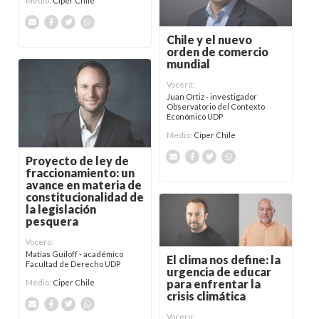
Medio:
Ciper Chile
Chile y el nuevo
orden de comercio
mundial
Vocero:
Juan Ortiz - investigador
Observatorio del Contexto
Económico UDP
Medio:
Ciper Chile
Proyecto de ley de
fraccionamiento: un
avance en materia de
constitucionalidad de
la legislación
pesquera
Vocero:
Matías Guiloff - académico
El clima nos define: la
Facultad de Derecho UDP
urgencia de educar
para enfrentar la
Medio:
Ciper Chile
crisis climática
Vocero: