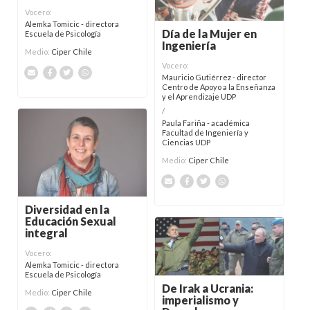
Vocero:
Alemka Tomicic - directora
Día de la Mujer en
Escuela de Psicología
Ingeniería
Medio:
Ciper Chile
Vocero:
Mauricio Gutiérrez - director
Centro de Apoyo a la Enseñanza
y el Aprendizaje UDP
/
Paula Fariña - académica
Facultad de Ingeniería y
Ciencias UDP
Medio:
Ciper Chile
Diversidad en la
Educación Sexual
integral
Vocero:
Alemka Tomicic - directora
Escuela de Psicología
De Irak a Ucrania:
Medio:
Ciper Chile
imperialismo y