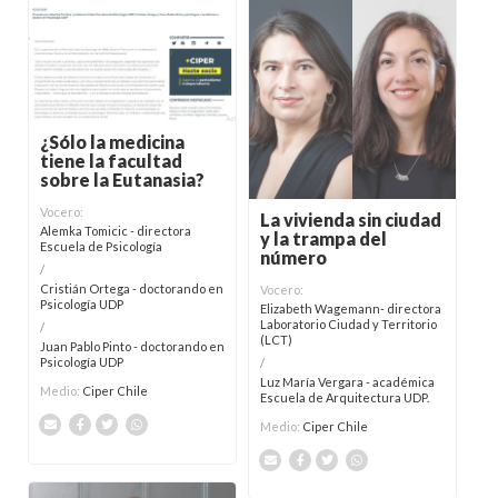
¿Sólo la medicina
tiene la facultad
sobre la Eutanasia?
Vocero:
La vivienda sin ciudad
Alemka Tomicic - directora
y la trampa del
Escuela de Psicología
número
/
Cristián Ortega - doctorando en
Vocero:
Psicología UDP
Elizabeth Wagemann- directora
Laboratorio Ciudad y Territorio
/
(LCT)
Juan Pablo Pinto - doctorando en
Psicología UDP
/
Luz María Vergara - académica
Medio:
Ciper Chile
Escuela de Arquitectura UDP.
Medio:
Ciper Chile