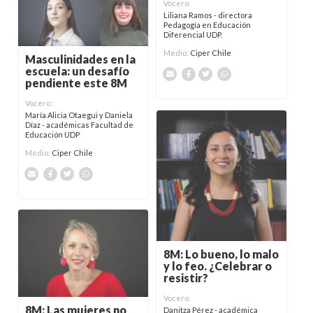
Vocero:
Liliana Ramos - directora
Pedagogía en Educación
Diferencial UDP.
Medio:
Ciper Chile
Masculinidades en la
escuela: un desafío
pendiente este 8M
Vocero:
María Alicia Otaegui y Daniela
Díaz - académicas Facultad de
Educación UDP
Medio:
Ciper Chile
8M: Lo bueno, lo malo
y lo feo. ¿Celebrar o
resistir?
Vocero:
8M: Las mujeres no
Danitza Pérez - académica