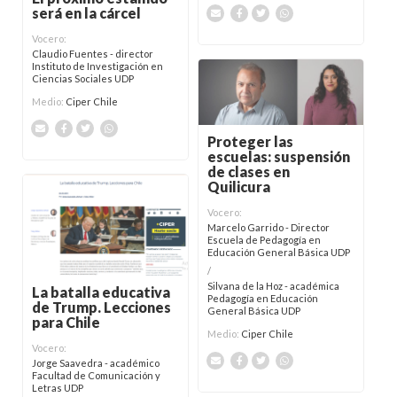
será en la cárcel
Vocero:
Claudio Fuentes - director
Instituto de Investigación en
Ciencias Sociales UDP
Medio:
Ciper Chile
Proteger las
escuelas: suspensión
de clases en
Quilicura
Vocero:
Marcelo Garrido - Director
Escuela de Pedagogía en
Educación General Básica UDP
/
Silvana de la Hoz - académica
La batalla educativa
Pedagogía en Educación
de Trump. Lecciones
General Básica UDP
para Chile
Medio:
Ciper Chile
Vocero:
Jorge Saavedra - académico
Facultad de Comunicación y
Letras UDP