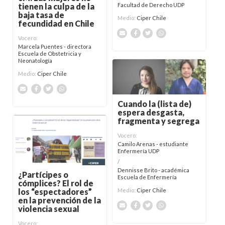
Facultad de Derecho UDP
tienen la culpa de la
baja tasa de
Medio:
Ciper Chile
fecundidad en Chile
Vocero:
Marcela Puentes - directora
Escuela de Obstetricia y
Neonatología
Medio:
Ciper Chile
Cuando la (lista de)
espera desgasta,
fragmenta y segrega
Vocero:
Camilo Arenas - estudiante
Enfermería UDP
/
Dennisse Brito - académica
¿Partícipes o
Escuela de Enfermería
cómplices? El rol de
Medio:
Ciper Chile
los “espectadores”
en la prevención de la
violencia sexual
Vocero: