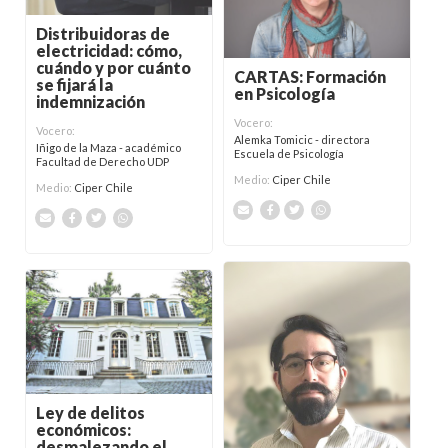
Distribuidoras de
electricidad: cómo,
cuándo y por cuánto
CARTAS: Formación
se fijará la
en Psicología
indemnización
Vocero:
Vocero:
Alemka Tomicic - directora
Iñigo de la Maza - académico
Escuela de Psicología
Facultad de Derecho UDP
Medio:
Ciper Chile
Medio:
Ciper Chile
Ley de delitos
económicos:
desmalezando el