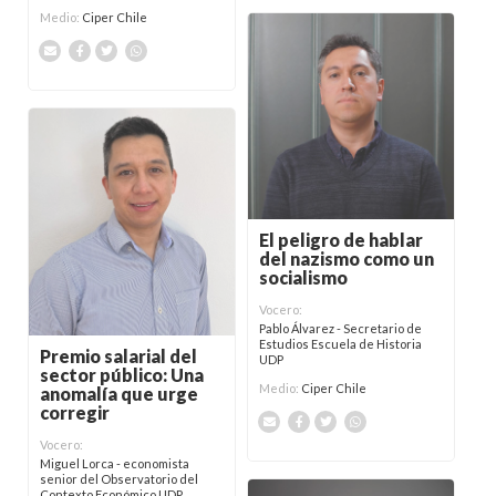
Medio:
Ciper Chile
El peligro de hablar
del nazismo como un
socialismo
Vocero:
Pablo Álvarez - Secretario de
Estudios Escuela de Historia
Premio salarial del
UDP
sector público: Una
Medio:
Ciper Chile
anomalía que urge
corregir
Vocero:
Miguel Lorca - economista
senior del Observatorio del
Contexto Económico UDP