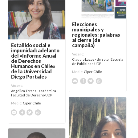
Elecciones
municipales y
regionales: palabras
al cierre (de
Estallido social e
campaña)
impunidad: adelanto
Vocero:
del «Informe Anual
Claudio Lagos - director Escuela
de Derechos
de Publicidad UDP
Humanos en Chile»
de la Universidad
Medio:
Ciper Chile
Diego Portales
Vocero:
Angélica Torres - académica
Facultad de Derecho UDP
Medio:
Ciper Chile