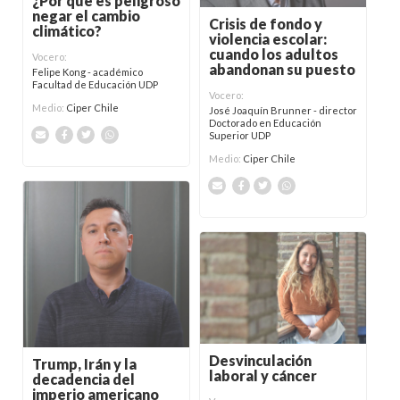
¿Por qué es peligroso
negar el cambio
Crisis de fondo y
climático?
violencia escolar:
cuando los adultos
Vocero:
abandonan su puesto
Felipe Kong - académico
Facultad de Educación UDP
Vocero:
Medio:
Ciper Chile
José Joaquín Brunner - director
Doctorado en Educación
Superior UDP
Medio:
Ciper Chile
Desvinculación
Trump, Irán y la
laboral y cáncer
decadencia del
imperio americano