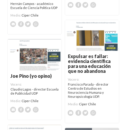
Hernán Campos - académico
Escuela de Ciencia Política UDP
Medio:
Ciper Chile
Expulsar es fallar:
evidencia científica
para una educación
que no abandona
Joe Pino (yo opino)
Vocero:
Francisco Parada - director
Vocero:
Centro de Estudios en
Claudio Lagos - director Escuela
Neurociencia Humana y
de Publicidad UDP
Neuropsicología UDP.
Medio:
Ciper Chile
Medio:
Ciper Chile