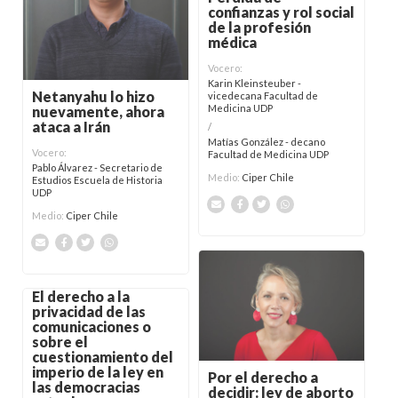
confianzas y rol social
de la profesión
médica
Vocero:
Karin Kleinsteuber -
Netanyahu lo hizo
vicedecana Facultad de
Medicina UDP
nuevamente, ahora
ataca a Irán
/
Matías González - decano
Vocero:
Facultad de Medicina UDP
Pablo Álvarez - Secretario de
Medio:
Ciper Chile
Estudios Escuela de Historia
UDP
Medio:
Ciper Chile
El derecho a la
privacidad de las
comunicaciones o
sobre el
cuestionamiento del
imperio de la ley en
Por el derecho a
las democracias
decidir: ley de aborto