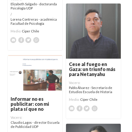
Elizabeth Salgado - doctoranda
Psicología UDP
/
Lorena Contreras - académica
Facultad de Psicología
Medio:
Ciper Chile
Cese al fuego en
Gaza: un triunfo más
para Netanyahu
Vocero:
Pablo Álvarez - Secretario de
Estudios Escuela de Historia
Informar no es
Medio:
Ciper Chile
publicitar: con mi
plata sí que no
Vocero:
Claudio Lagos - director Escuela
de Publicidad UDP