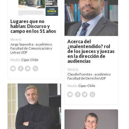
Lugares que no
hablan: Discurso y
campo en los 51 años
Vocero:
Acerca del
Jorge Saavedra - académico
¿malentendido? rol
Facultad de Comunicación y
de los jueces y juezas
Letras UDP
en la dirección de
Medio:
Ciper Chile
audiencias
Vocero:
Claudio Fuentes - académico
Facultad de Derecho UDP
Medio:
Ciper Chile