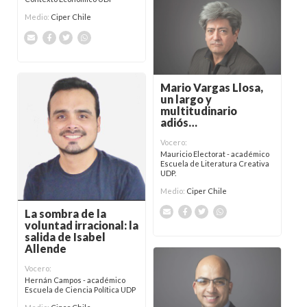
Medio:
Ciper Chile
Mario Vargas Llosa,
un largo y
multitudinario
adiós…
Vocero:
Mauricio Electorat - académico
Escuela de Literatura Creativa
UDP.
Medio:
Ciper Chile
La sombra de la
voluntad irracional: la
salida de Isabel
Allende
Vocero:
Hernán Campos - académico
Escuela de Ciencia Política UDP