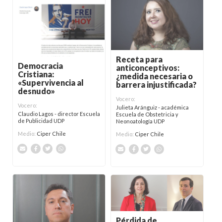
Receta para
Democracia
anticonceptivos:
Cristiana:
¿medida necesaria o
«Supervivencia al
barrera injustificada?
desnudo»
Vocero:
Vocero:
Julieta Aránguiz - académica
Claudio Lagos - director Escuela
Escuela de Obstetricia y
de Publicidad UDP
Neonoatología UDP
Medio:
Ciper Chile
Medio:
Ciper Chile
Pérdida de