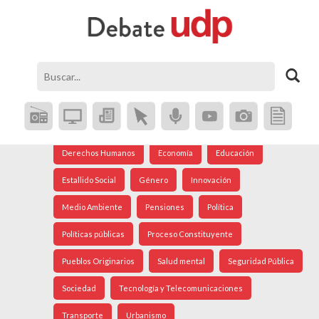
Agenda Social
Análisis Internacional
Arte
Astronomía
Cine
Ciudad
Constitución
Coronavirus
Crisis Social
Cultura
Democracia
Derechos Humanos
Economía
Educación
Estallido Social
Género
Innovación
Medio Ambiente
Pensiones
Política
Políticas públicas
Proceso Constituyente
Pueblos Originarios
Salud mental
Seguridad Pública
Sociedad
Tecnología y Telecomunicaciones
Transporte
Urbanismo