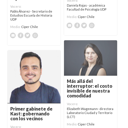
Vocero:
Daniela Rojas - académica
Vocero:
Facultad de Psicología UDP
Pablo Álvarez - Secretario de
Estudios Escuela de Historia
Medio:
Ciper Chile
UDP
Medio:
Ciper Chile
Más allá del
interruptor: el costo
invisible de nuestra
comodidad
Vocero:
Primer gabinete de
Elizabeth Wagemann- directora
Laboratorio Ciudad y Territorio
Kast: gobernando
(LCT)
con los vecinos
Medio:
Ciper Chile
Vocero: