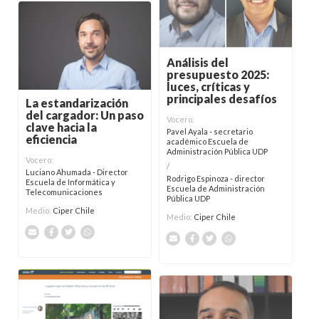
Análisis del
presupuesto 2025:
luces, críticas y
principales desafíos
La estandarización
del cargador: Un paso
Vocero:
clave hacia la
Pavel Ayala - secretario
eficiencia
académico Escuela de
Administración Pública UDP
Vocero:
/
Luciano Ahumada - Director
Rodrigo Espinoza - director
Escuela de Informática y
Escuela de Administración
Telecomunicaciones
Pública UDP
Medio:
Ciper Chile
Medio:
Ciper Chile