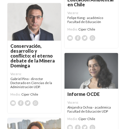
en Chile
Vocero:
Felipe Kong - académico
Facultad de Educación
Medio:
Ciper Chile
Conservación,
desarrollo y
conflicto: el eterno
debate de la Minera
Dominga
Vocero:
Gabriel Pino - director
Doctorado en Ciencias de la
Administración UDP.
Informe OCDE
Medio:
Ciper Chile
Vocero:
Alejandra Ochoa - académica
Facultad de Educación UDP
Medio:
Ciper Chile