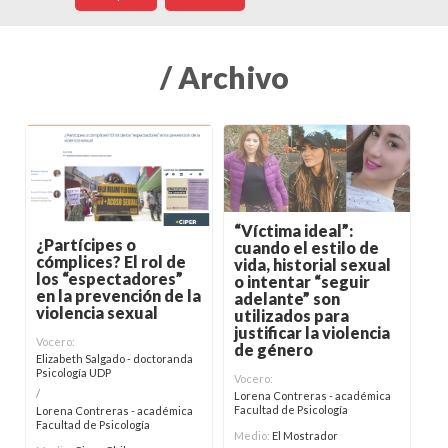
/ Archivo
“Víctima ideal”:
¿Partícipes o
cuando el estilo de
cómplices? El rol de
vida, historial sexual
los “espectadores”
o intentar “seguir
en la prevención de la
adelante” son
violencia sexual
utilizados para
justificar la violencia
Vocero:
de género
Elizabeth Salgado - doctoranda
Psicología UDP
Vocero:
/
Lorena Contreras - académica
Facultad de Psicología
Lorena Contreras - académica
Facultad de Psicología
Medio:
El Mostrador