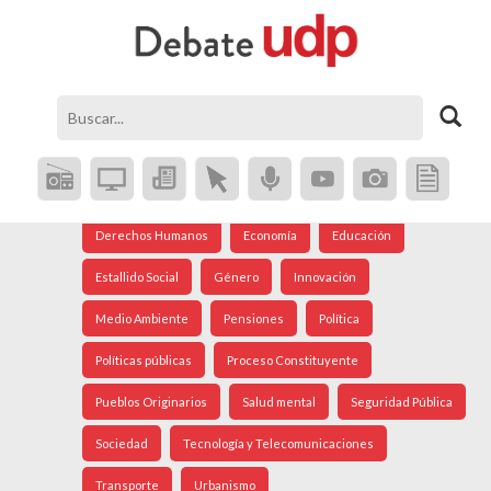
Agenda Social
Análisis Internacional
Arte
Astronomía
Cine
Ciudad
Constitución
Coronavirus
Crisis Social
Cultura
Democracia
Derechos Humanos
Economía
Educación
Estallido Social
Género
Innovación
Medio Ambiente
Pensiones
Política
Políticas públicas
Proceso Constituyente
Pueblos Originarios
Salud mental
Seguridad Pública
Sociedad
Tecnología y Telecomunicaciones
Transporte
Urbanismo