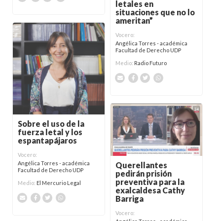
letales en
situaciones que no lo
ameritan”
Vocero:
Angélica Torres - académica
Facultad de Derecho UDP
Medio:
Radio Futuro
Sobre el uso de la
fuerza letal y los
espantapájaros
Vocero:
Angélica Torres - académica
Querellantes
Facultad de Derecho UDP
pedirán prisión
preventiva para la
Medio:
El Mercurio Legal
exalcaldesa Cathy
Barriga
Vocero: