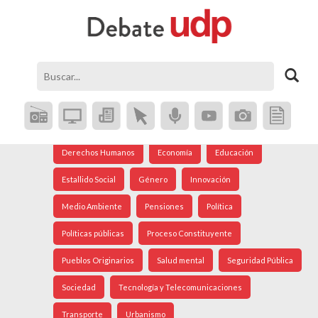
Agenda Social
Análisis Internacional
Arte
Astronomía
Cine
Ciudad
Constitución
Coronavirus
Crisis Social
Cultura
Democracia
Derechos Humanos
Economía
Educación
Estallido Social
Género
Innovación
Medio Ambiente
Pensiones
Política
Políticas públicas
Proceso Constituyente
Pueblos Originarios
Salud mental
Seguridad Pública
Sociedad
Tecnología y Telecomunicaciones
Transporte
Urbanismo