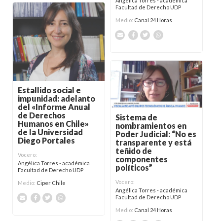
Angélica Torres - académica
Facultad de Derecho UDP
Medio:
Canal 24 Horas
Estallido social e
impunidad: adelanto
del «Informe Anual
de Derechos
Sistema de
Humanos en Chile»
nombramientos en
de la Universidad
Poder Judicial: “No es
Diego Portales
transparente y está
teñido de
Vocero:
componentes
Angélica Torres - académica
políticos”
Facultad de Derecho UDP
Vocero:
Medio:
Ciper Chile
Angélica Torres - académica
Facultad de Derecho UDP
Medio:
Canal 24 Horas