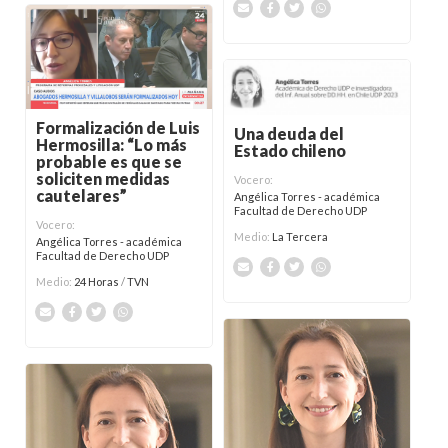
Formalización de Luis
Una deuda del
Hermosilla: “Lo más
Estado chileno
probable es que se
soliciten medidas
Vocero:
cautelares”
Angélica Torres - académica
Facultad de Derecho UDP
Vocero:
Medio:
La Tercera
Angélica Torres - académica
Facultad de Derecho UDP
Medio:
24 Horas
/
TVN