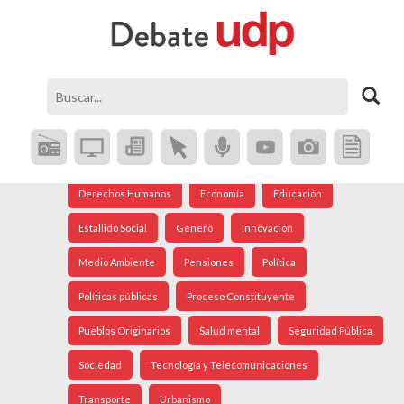
Agenda Social
Análisis Internacional
Arte
Astronomía
Cine
Ciudad
Constitución
Coronavirus
Crisis Social
Cultura
Democracia
Derechos Humanos
Economía
Educación
Estallido Social
Género
Innovación
Medio Ambiente
Pensiones
Política
Políticas públicas
Proceso Constituyente
Pueblos Originarios
Salud mental
Seguridad Pública
Sociedad
Tecnología y Telecomunicaciones
Transporte
Urbanismo