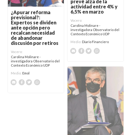
prevé alza de la
actividad entre 4% y
6,5% en marzo
¿Apurar reforma
previsional?:
Vocero:
Expertos se dividen
Carolina Molinare -
ante opción pero
investigadora Observatorio del
recalcan necesidad
Contexto Económico UDP
de abandonar
Medio:
Diario Financiero
discusión por retiros
Vocero:
Carolina Molinare -
investigadora Observatorio del
Contexto Económico UDP
Medio:
Emol