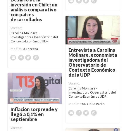
inversión en Chile: un
análisis comparativo
con países
desarrollados
Vocero:
Carolina Molinare -
investigadora Observatorio del
Contexto Económico UDP
Medio:
La Tercera
Entrevista a Carolina
Molinare, economista
investigadora del
Observatorio de
Contexto Económico
de la UDP
Vocero:
Carolina Molinare -
investigadora Observatorio del
Contexto Económico UDP
Medio:
CNN Chile Radio
Inflación sorprende y
llegó a 0,1% en
septiembre
Vocero: