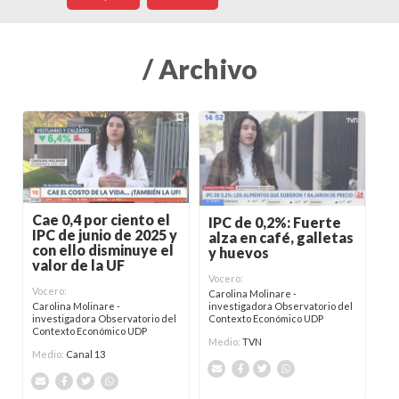
/ Archivo
Cae 0,4 por ciento el
IPC de 0,2%: Fuerte
IPC de junio de 2025 y
alza en café, galletas
con ello disminuye el
y huevos
valor de la UF
Vocero:
Vocero:
Carolina Molinare -
investigadora Observatorio del
Carolina Molinare -
Contexto Económico UDP
investigadora Observatorio del
Contexto Económico UDP
Medio:
TVN
Medio:
Canal 13