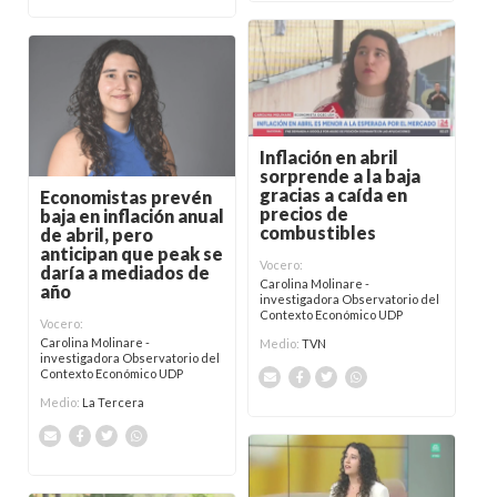
Inflación en abril
sorprende a la baja
gracias a caída en
Economistas prevén
precios de
baja en inflación anual
combustibles
de abril, pero
anticipan que peak se
Vocero:
daría a mediados de
Carolina Molinare -
año
investigadora Observatorio del
Contexto Económico UDP
Vocero:
Carolina Molinare -
Medio:
TVN
investigadora Observatorio del
Contexto Económico UDP
Medio:
La Tercera