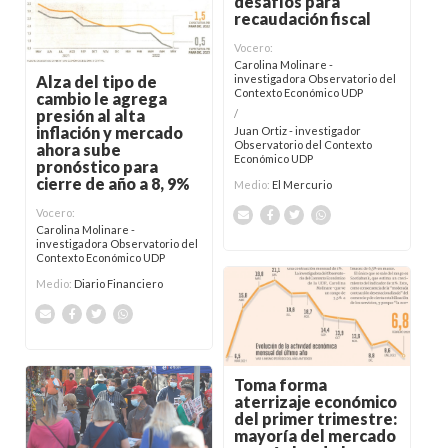
desafíos para
recaudación fiscal
Vocero:
Carolina Molinare -
Alza del tipo de
investigadora Observatorio del
Contexto Económico UDP
cambio le agrega
presión al alta
/
inflación y mercado
Juan Ortiz - investigador
Observatorio del Contexto
ahora sube
Económico UDP
pronóstico para
cierre de año a 8, 9%
Medio:
El Mercurio
Vocero:
Carolina Molinare -
investigadora Observatorio del
Contexto Económico UDP
Medio:
Diario Financiero
Toma forma
aterrizaje económico
del primer trimestre:
mayoría del mercado