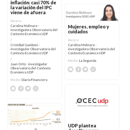
inflación: casi 70% de
la variación del IPC
viene de afuera
Vocero:
Mujeres, empleo y
Carolina Molinare -
investigadora Observatorio del
cuidados
Contexto Económico UDP
Vocero:
/
Carolina Molinare -
Cristóbal Gamboni -
investigadora Observatorio del
investigador Observatorio del
Contexto Económico UDP
Contexto Económico UDP
/
Medio:
La Segunda
Juan Ortiz - investigador
Observatorio del Contexto
Económico UDP
Medio:
Diario Financiero
UDP plantea