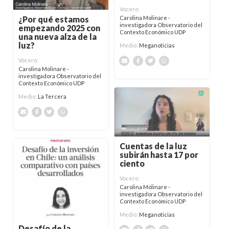
Vocero:
Carolina Molinare -
¿Por qué estamos
investigadora Observatorio del
empezando 2025 con
Contexto Económico UDP
una nueva alza de la
luz?
Medio:
Meganoticias
Vocero:
Carolina Molinare -
investigadora Observatorio del
Contexto Económico UDP
Medio:
La Tercera
Cuentas de la luz
subirán hasta 17 por
ciento
Vocero:
Carolina Molinare -
investigadora Observatorio del
Contexto Económico UDP
Medio:
Meganoticias
Desafío de la