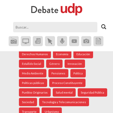
Agenda Social
Análisis Internacional
Arte
Astronomía
Cine
Ciudad
Constitución
Coronavirus
Crisis Social
Cultura
Democracia
Derechos Humanos
Economía
Educación
Estallido Social
Género
Innovación
Medio Ambiente
Pensiones
Política
Políticas públicas
Proceso Constituyente
Pueblos Originarios
Salud mental
Seguridad Pública
Sociedad
Tecnología y Telecomunicaciones
Transporte
Urbanismo