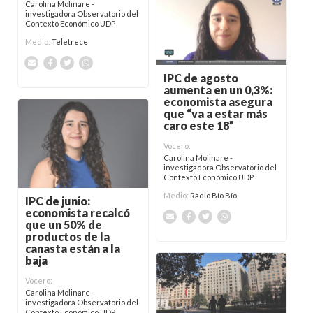
Carolina Molinare -
investigadora Observatorio del
Contexto Económico UDP
Medio:
Teletrece
IPC de agosto
aumenta en un 0,3%:
economista asegura
que “va a estar más
caro este 18”
Vocero:
Carolina Molinare -
investigadora Observatorio del
Contexto Económico UDP
Medio:
Radio Bío Bío
IPC de junio:
economista recalcó
que un 50% de
productos de la
canasta están a la
baja
Vocero:
Carolina Molinare -
investigadora Observatorio del
Contexto Económico UDP