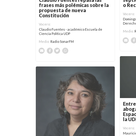
frases más polémicas sobre la
o Re
propuesta de nueva
Vocero:
Constitución
Domingo
Derech
Vocero:
Claudio Fuentes - académico Escuela de
Medio:
Ciencia Política UDP
Medio:
Radio SonarFM
Entre
aboga
Espac
la UD
Vocero:
Maurici