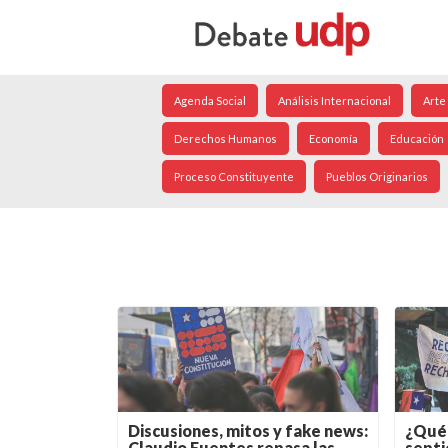
Agenda Social
Análisis Internacional
Arte
Derechos Humanos
Economía
Educación
Proceso Constituyente
Pueblos Originarios
Discusiones, mitos y fake news:
¿Qué 
Claudio Fuentes repasa las
septi