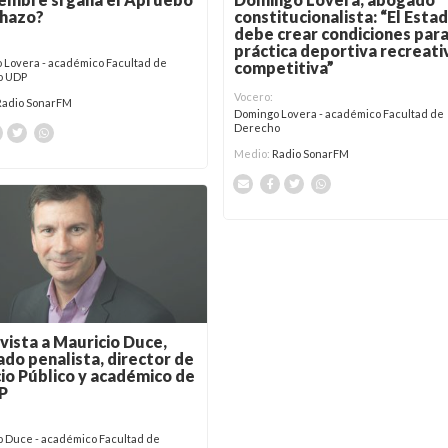
constitucionalista: “El Esta
chazo?
debe crear condiciones par
práctica deportiva recreati
 Lovera - académico Facultad de
competitiva”
o UDP
Vocero:
Radio SonarFM
Domingo Lovera - académico Facultad de
Derecho
Medio:
Radio SonarFM
vista a Mauricio Duce,
do penalista, director de
io Público y académico de
P
o Duce - académico Facultad de