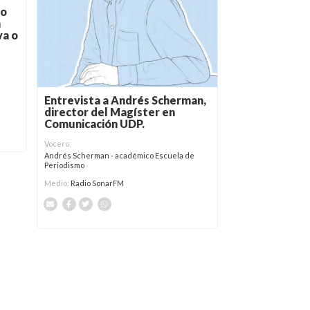
do
a
va o
Entrevista a Andrés Scherman,
director del Magíster en
Comunicación UDP.
Vocero:
Andrés Scherman - académico Escuela de
Periodismo
Medio:
Radio SonarFM