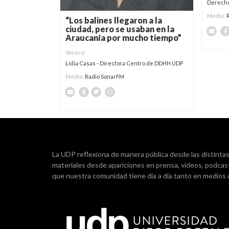
Derech
Medio:
“Los balines llegaron a la
ciudad, pero se usaban en la
Araucanía por mucho tiempo”
Vocero:
Lidia Casas - Directora Centro de DDHH UDP
Medio:
Radio SonarFM
La UDP reflexiona de manera pública desde las distintas d
materiales desde apariciones en prensa, videos, podcas
que nuestra comunidad tiene día a día tanto en medios