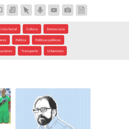
Crisis Social
Cultura
Democracia
ones
Política
Políticas públicas
caciones
Transporte
Urbanismo