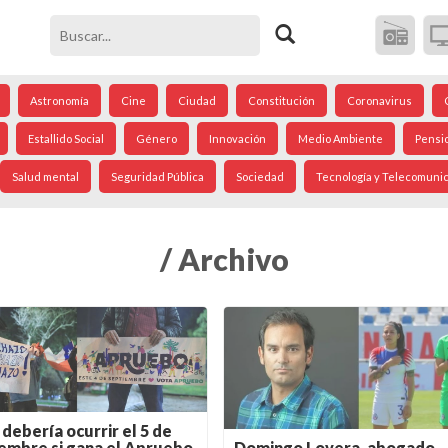
Astronomía
Cine
Ciudad
Constitución
Coronavirus
Estallido Social
Género
Innovación
Medio Ambiente
Pensi
Salud mental
Seguridad Pública
Sociedad
Tecnología y Telecomuni
/ Archivo
debería ocurrir el 5 de
Domingo Lovera, abogado
embre si gana el Apruebo