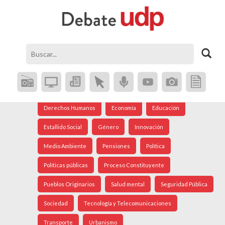
Agenda Social
Análisis Internacional
Arte
Astronomía
Cine
Ciudad
Constitución
Coronavirus
Crisis Social
Cultura
Democracia
Derechos Humanos
Economía
Educación
Estallido Social
Género
Innovación
Medio Ambiente
Pensiones
Política
Políticas públicas
Proceso Constituyente
Pueblos Originarios
Salud mental
Seguridad Pública
Sociedad
Tecnología y Telecomunicaciones
Transporte
Urbanismo