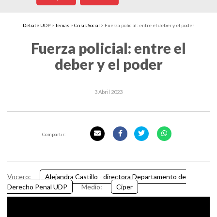
Debate UDP
>
Temas
>
Crisis Social
>
Fuerza policial: entre el deber y el poder
Fuerza policial: entre el
deber y el poder
3 Abril 2023
Compartir:
Vocero:
Alejandra Castillo - directora Departamento de
Derecho Penal UDP
Medio:
Ciper