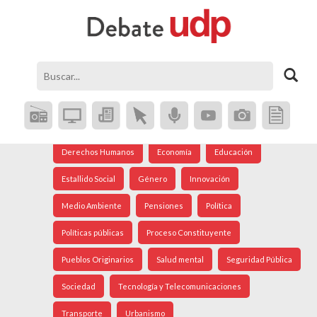
Agenda Social
Análisis Internacional
Arte
Astronomía
Cine
Ciudad
Constitución
Coronavirus
Crisis Social
Cultura
Democracia
Derechos Humanos
Economía
Educación
Estallido Social
Género
Innovación
Medio Ambiente
Pensiones
Política
Políticas públicas
Proceso Constituyente
Pueblos Originarios
Salud mental
Seguridad Pública
Sociedad
Tecnología y Telecomunicaciones
Transporte
Urbanismo