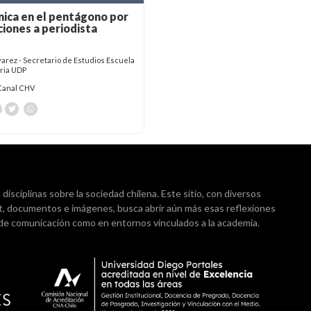
ica en el pentágono por
aciones a periodista
varez - Secretario de Estudios Escuela
oria UDP
Canal CHV
isciplinas sobre la sociedad chilena. Este sitio, con diversos
t, documentos e imágenes, busca abrir aún más esas reflexiones
 de comunicación como en entornos vinculados a la academia.