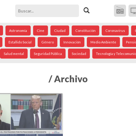
Astronomía
Cine
Ciudad
Constitución
Coronavirus
Estallido Social
Género
Innovación
Medio Ambiente
Pensi
Salud mental
Seguridad Pública
Sociedad
Tecnología y Telecomuni
/ Archivo