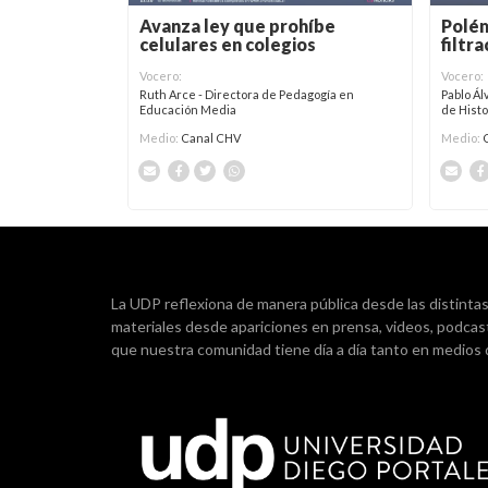
Avanza ley que prohíbe
Polém
celulares en colegios
filtr
Vocero:
Vocero:
Ruth Arce - Directora de Pedagogía en
Pablo Ál
Educación Media
de Hist
Medio:
Canal CHV
Medio:
La UDP reflexiona de manera pública desde las distintas d
materiales desde apariciones en prensa, videos, podcas
que nuestra comunidad tiene día a día tanto en medios