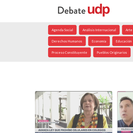
Agenda Social
Análisis Internacional
Arte
Derechos Humanos
Economía
Educación
Proceso Constituyente
Pueblos Originarios