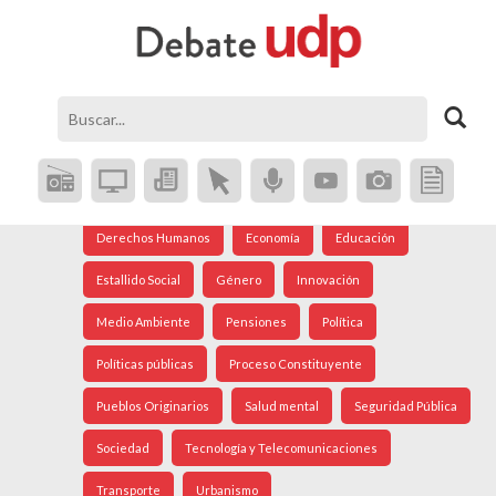
Agenda Social
Análisis Internacional
Arte
Astronomía
Cine
Ciudad
Constitución
Coronavirus
Crisis Social
Cultura
Democracia
Derechos Humanos
Economía
Educación
Estallido Social
Género
Innovación
Medio Ambiente
Pensiones
Política
Políticas públicas
Proceso Constituyente
Pueblos Originarios
Salud mental
Seguridad Pública
Sociedad
Tecnología y Telecomunicaciones
Transporte
Urbanismo