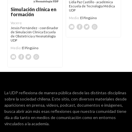
Lidia Paz Castillo - académica
Escuela de Tecnología Médica
Simulación clínica en
UDP
formación
Medio:
El Pingüino
Vocero:
Jesús Fernández - coordinador
de Simulación Clínica Escuela
de Obstetricia y Neonatología
UDP
Medio:
El Pingüino
La UDP reflexiona de manera pública desde las distintas disciplinas
sobre la sociedad chilena. Este sitio, con diversos materiales desde
apariciones en prensa, videos, podcast, documentos e imágenes,
busca abrir aún más esas reflexiones que nuestra comunidad tiene
día a día tanto en medios de comunicación como en entornos
vinculados a la academia.