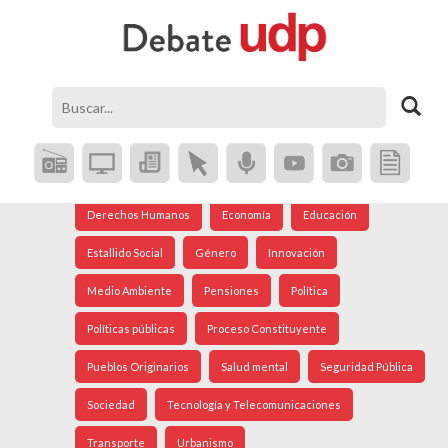
Agenda Social
Análisis Internacional
Arte
Astronomía
Cine
Ciudad
Constitución
Coronavirus
Crisis Social
Cultura
Democracia
Derechos Humanos
Economía
Educación
Estallido Social
Género
Innovación
Medio Ambiente
Pensiones
Política
Políticas públicas
Proceso Constituyente
Pueblos Originarios
Salud mental
Seguridad Pública
Sociedad
Tecnología y Telecomunicaciones
Transporte
Urbanismo