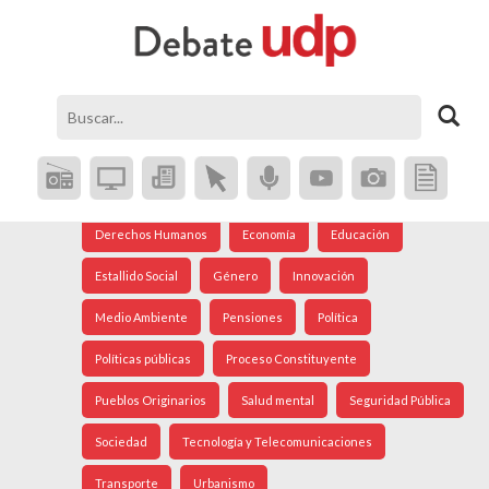
Agenda Social
Análisis Internacional
Arte
Astronomía
Cine
Ciudad
Constitución
Coronavirus
Crisis Social
Cultura
Democracia
Derechos Humanos
Economía
Educación
Estallido Social
Género
Innovación
Medio Ambiente
Pensiones
Política
Políticas públicas
Proceso Constituyente
Pueblos Originarios
Salud mental
Seguridad Pública
Sociedad
Tecnología y Telecomunicaciones
Transporte
Urbanismo