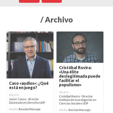
/ Archivo
Cristóbal Rovira:
«Una élite
deslegitimada puede
facilitar el
Caso «audios»: ¿Qué
populismo»
está en juego?
Vocero:
Vocero:
Cristóbal Rovira - Director
Javier Couso - director
Instituto de Investigación en
Doctorado en Derecho UDP
Ciencias Sociales UDP
Medio:
Revista Mensaje
Medio:
Revista Mensaje