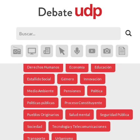
Agenda Social
Análisis Internacional
Arte
Astronomía
Cine
Ciudad
Constitución
Coronavirus
Crisis Social
Cultura
Democracia
Derechos Humanos
Economía
Educación
Estallido Social
Género
Innovación
Medio Ambiente
Pensiones
Política
Políticas públicas
Proceso Constituyente
Pueblos Originarios
Salud mental
Seguridad Pública
Sociedad
Tecnología y Telecomunicaciones
Transporte
Urbanismo