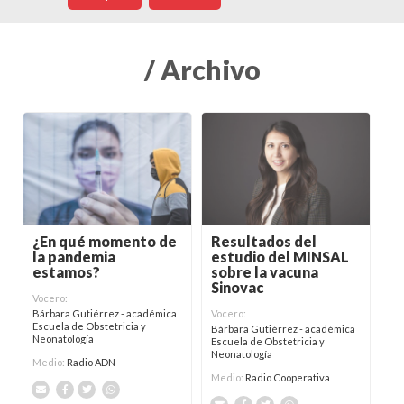
/ Archivo
¿En qué momento de
Resultados del
la pandemia
estudio del MINSAL
estamos?
sobre la vacuna
Sinovac
Vocero:
Bárbara Gutiérrez - académica
Vocero:
Escuela de Obstetricia y
Bárbara Gutiérrez - académica
Neonatología
Escuela de Obstetricia y
Neonatología
Medio:
Radio ADN
Medio:
Radio Cooperativa