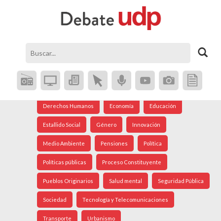
Agenda Social
Análisis Internacional
Arte
Astronomía
Cine
Ciudad
Constitución
Coronavirus
Crisis Social
Cultura
Democracia
Derechos Humanos
Economía
Educación
Estallido Social
Género
Innovación
Medio Ambiente
Pensiones
Política
Políticas públicas
Proceso Constituyente
Pueblos Originarios
Salud mental
Seguridad Pública
Sociedad
Tecnología y Telecomunicaciones
Transporte
Urbanismo