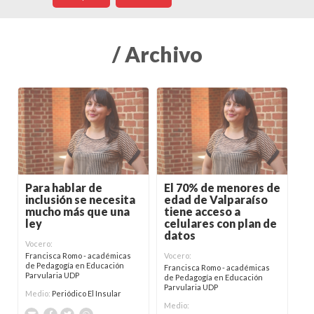
/ Archivo
Para hablar de
El 70% de menores de
inclusión se necesita
edad de Valparaíso
mucho más que una
tiene acceso a
ley
celulares con plan de
datos
Vocero:
Francisca Romo - académicas
Vocero:
de Pedagogía en Educación
Francisca Romo - académicas
Parvularia UDP
de Pedagogía en Educación
Parvularia UDP
Medio:
Periódico El Insular
Medio: