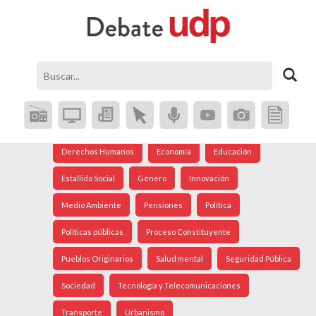
Agenda Social
Análisis Internacional
Arte
Astronomía
Cine
Ciudad
Constitución
Coronavirus
Crisis Social
Cultura
Democracia
Derechos Humanos
Economía
Educación
Estallido Social
Género
Innovación
Medio Ambiente
Pensiones
Política
Políticas públicas
Proceso Constituyente
Pueblos Originarios
Salud mental
Seguridad Pública
Sociedad
Tecnología y Telecomunicaciones
Transporte
Urbanismo