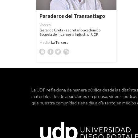
Paraderos del Transantiago
Vocero:
Gerardo Ureta - secretario académico
Escuela de Ingeniería Industrial UDP
Medio:
La Tercera
La UDP reflexiona de manera pública desde las distintas d
materiales desde apariciones en prensa, videos, podcas
que nuestra comunidad tiene día a día tanto en medios