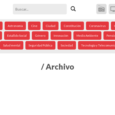
Astronomía
Cine
Ciudad
Constitución
Coronavirus
Estallido Social
Género
Innovación
Medio Ambiente
Pensi
Salud mental
Seguridad Pública
Sociedad
Tecnología y Telecomuni
/ Archivo