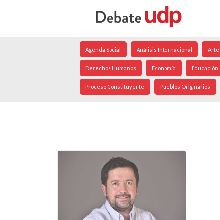
Agenda Social
Análisis Internacional
Arte
Derechos Humanos
Economía
Educación
Proceso Constituyente
Pueblos Originarios