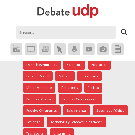
Agenda Social
Análisis Internacional
Arte
Astronomía
Cine
Ciudad
Constitución
Coronavirus
Crisis Social
Cultura
Democracia
Derechos Humanos
Economía
Educación
Estallido Social
Género
Innovación
Medio Ambiente
Pensiones
Política
Políticas públicas
Proceso Constituyente
Pueblos Originarios
Salud mental
Seguridad Pública
Sociedad
Tecnología y Telecomunicaciones
Transporte
Urbanismo