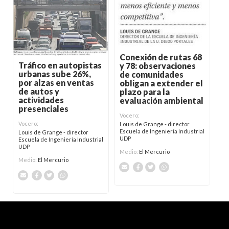
Conexión de rutas 68
Tráfico en autopistas
y 78: observaciones
urbanas sube 26%,
de comunidades
por alzas en ventas
obligan a extender el
de autos y
plazo para la
actividades
evaluación ambiental
presenciales
Vocero:
Vocero:
Louis de Grange - director
Escuela de Ingeniería Industrial
Louis de Grange - director
UDP
Escuela de Ingeniería Industrial
UDP
Medio:
El Mercurio
Medio:
El Mercurio