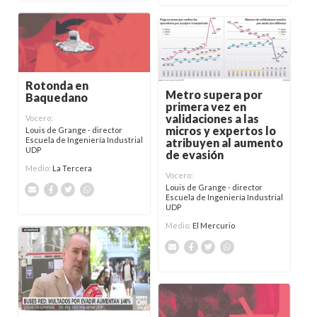
Rotonda en
Metro supera por
Baquedano
primera vez en
validaciones a las
Vocero:
micros y expertos lo
Louis de Grange - director
Escuela de Ingeniería Industrial
atribuyen al aumento
UDP
de evasión
Medio:
La Tercera
Vocero:
Louis de Grange - director
Escuela de Ingeniería Industrial
UDP
Medio:
El Mercurio