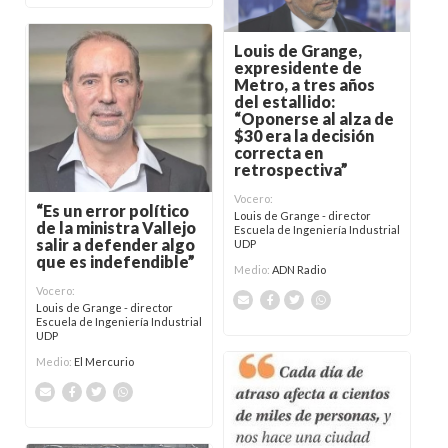
Louis de Grange,
expresidente de
Metro, a tres años
del estallido:
“Oponerse al alza de
$30 era la decisión
correcta en
retrospectiva”
Vocero:
“Es un error político
Louis de Grange - director
de la ministra Vallejo
Escuela de Ingeniería Industrial
salir a defender algo
UDP
que es indefendible”
Medio:
ADN Radio
Vocero:
Louis de Grange - director
Escuela de Ingeniería Industrial
UDP
Medio:
El Mercurio