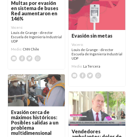
Multas por evasión
en sistema de buses
Red aumentaron en
146%
Vocero:
Louis de Grange - director
Evasión sin metas
Escuela de Ingeniería Industrial
UDP
Vocero:
Medio:
CNN Chile
Louis de Grange - director
Escuela de Ingeniería Industrial
UDP
Medio:
La Tercera
Evasión cerca de
máximos históricos:
Posibles salidas a un
problema
Vendedores
multidimensional
ambulantes: dolor de