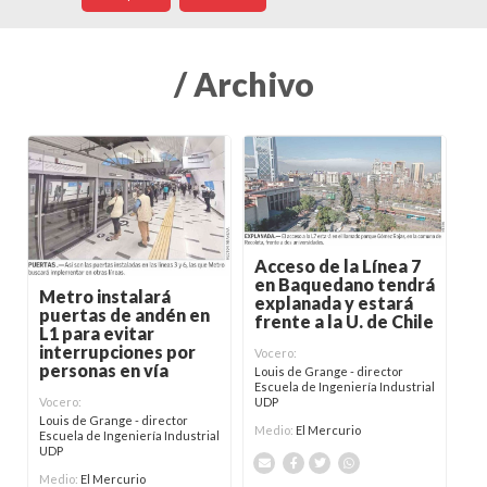
/ Archivo
Acceso de la Línea 7
en Baquedano tendrá
Metro instalará
explanada y estará
puertas de andén en
frente a la U. de Chile
L1 para evitar
interrupciones por
Vocero:
personas en vía
Louis de Grange - director
Escuela de Ingeniería Industrial
Vocero:
UDP
Louis de Grange - director
Medio:
El Mercurio
Escuela de Ingeniería Industrial
UDP
Medio:
El Mercurio