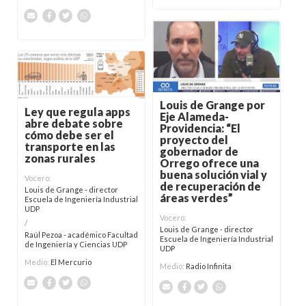
Louis de Grange por
Ley que regula apps
Eje Alameda-
abre debate sobre
Providencia: “El
cómo debe ser el
proyecto del
transporte en las
gobernador de
zonas rurales
Orrego ofrece una
buena solución vial y
Vocero:
de recuperación de
Louis de Grange - director
áreas verdes”
Escuela de Ingeniería Industrial
UDP
Vocero:
/
Louis de Grange - director
Raúl Pezoa - académico Facultad
Escuela de Ingeniería Industrial
de Ingeniería y Ciencias UDP
UDP
Medio:
El Mercurio
Medio:
Radio Infinita