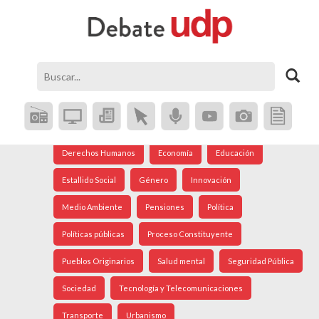
Agenda Social
Análisis Internacional
Arte
Astronomía
Cine
Ciudad
Constitución
Coronavirus
Crisis Social
Cultura
Democracia
Derechos Humanos
Economía
Educación
Estallido Social
Género
Innovación
Medio Ambiente
Pensiones
Política
Políticas públicas
Proceso Constituyente
Pueblos Originarios
Salud mental
Seguridad Pública
Sociedad
Tecnología y Telecomunicaciones
Transporte
Urbanismo