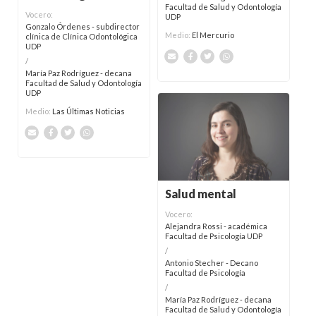
Facultad de Salud y Odontología
Vocero:
UDP
Gonzalo Órdenes - subdirector
Medio:
El Mercurio
clínica de Clínica Odontológica
UDP
/
María Paz Rodríguez - decana
Facultad de Salud y Odontología
UDP
Medio:
Las Últimas Noticias
Salud mental
Vocero:
Alejandra Rossi - académica
Facultad de Psicología UDP
/
Antonio Stecher - Decano
Facultad de Psicología
/
María Paz Rodríguez - decana
Facultad de Salud y Odontología