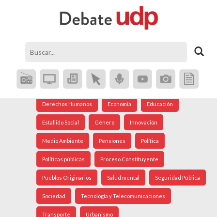
Agenda Social
Análisis Internacional
Arte
Astronomía
Cine
Ciudad
Constitución
Coronavirus
Crisis Social
Cultura
Democracia
Derechos Humanos
Economía
Educación
Estallido Social
Género
Innovación
Medio Ambiente
Pensiones
Política
Políticas públicas
Proceso Constituyente
Pueblos Originarios
Salud mental
Seguridad Pública
Sociedad
Tecnología y Telecomunicaciones
Transporte
Urbanismo