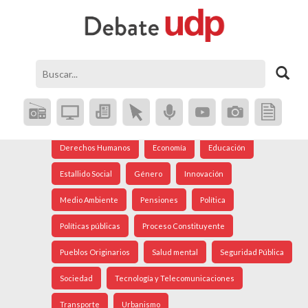
Agenda Social
Análisis Internacional
Arte
Astronomía
Cine
Ciudad
Constitución
Coronavirus
Crisis Social
Cultura
Democracia
Derechos Humanos
Economía
Educación
Estallido Social
Género
Innovación
Medio Ambiente
Pensiones
Política
Políticas públicas
Proceso Constituyente
Pueblos Originarios
Salud mental
Seguridad Pública
Sociedad
Tecnología y Telecomunicaciones
Transporte
Urbanismo