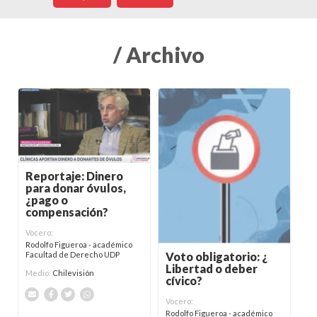
/ Archivo
Reportaje: Dinero
para donar óvulos,
¿pago o
compensación?
Vocero:
Rodolfo Figueroa - académico
Voto obligatorio: ¿
Facultad de Derecho UDP
Libertad o deber
Medio:
Chilevisión
cívico?
Vocero:
Rodolfo Figueroa - académico