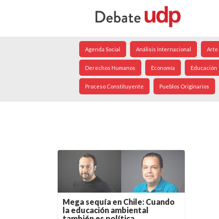
Agenda Social
Análisis Internacional
Arte
Derechos Humanos
Economía
Educación
Proceso Constituyente
Pueblos Originarios
Mega sequía en Chile: Cuando
la educación ambiental
también es política