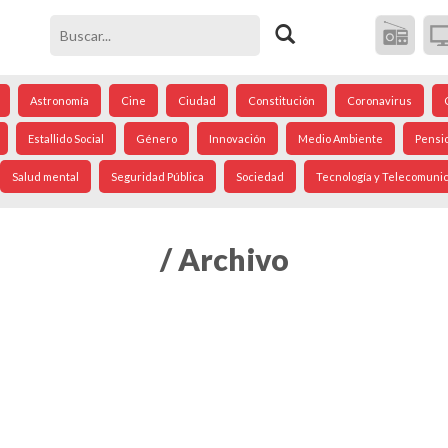
Astronomía
Cine
Ciudad
Constitución
Coronavirus
Estallido Social
Género
Innovación
Medio Ambiente
Pensi
Salud mental
Seguridad Pública
Sociedad
Tecnología y Telecomuni
/ Archivo