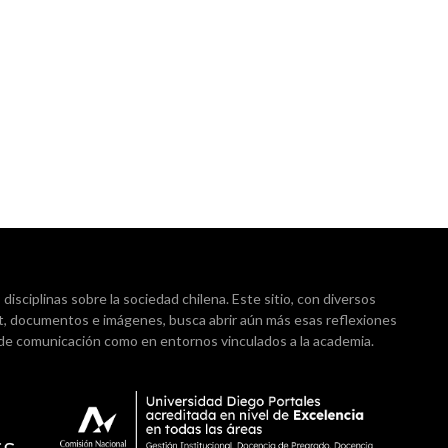
isciplinas sobre la sociedad chilena. Este sitio, con diversos
t, documentos e imágenes, busca abrir aún más esas reflexiones
 de comunicación como en entornos vinculados a la academia.