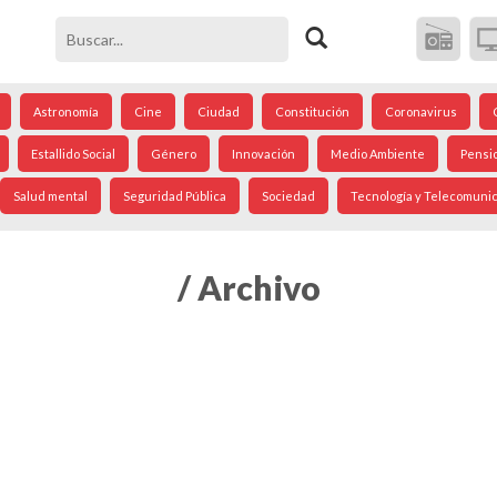
Astronomía
Cine
Ciudad
Constitución
Coronavirus
Estallido Social
Género
Innovación
Medio Ambiente
Pensi
Salud mental
Seguridad Pública
Sociedad
Tecnología y Telecomuni
/ Archivo