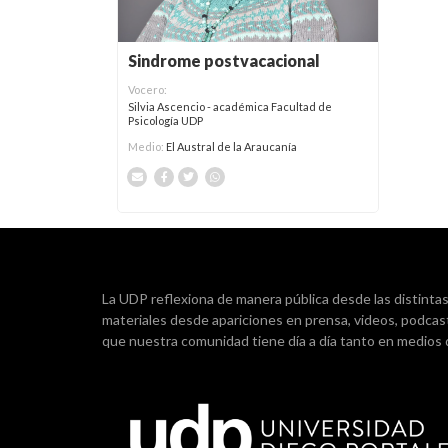
Sindrome postvacacional
Vocero:
Silvia Ascencio - académica Facultad de
Psicología UDP
Medio:
El Austral de la Araucanía
La UDP reflexiona de manera pública desde las distintas d
materiales desde apariciones en prensa, videos, podcas
que nuestra comunidad tiene día a día tanto en medios