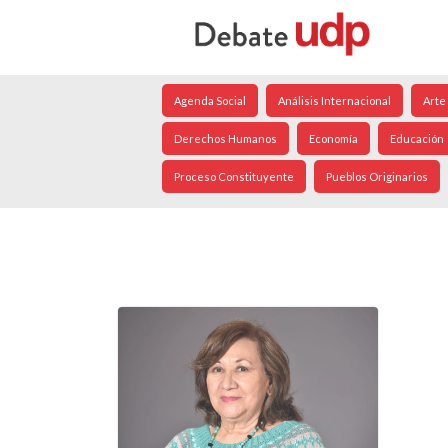
Agenda Social
Análisis Internacional
Arte
Derechos Humanos
Economía
Educación
Proceso Constituyente
Pueblos Originarios