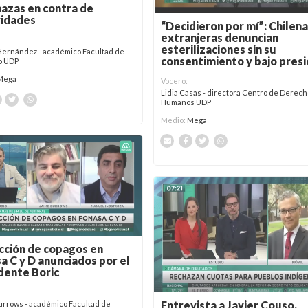
zas en contra de
ridades
“Decidieron por mí”: Chilena
extranjeras denuncian
esterilizaciones sin su
Hernández - académico Facultad de
consentimiento y bajo pres
o UDP
Mega
Vocero:
Lidia Casas - directora Centro de Derec
Humanos UDP
Medio:
Mega
ción de copagos en
a C y D anunciados por el
dente Boric
Entrevista a Javier Couso,
urrows - académico Facultad de