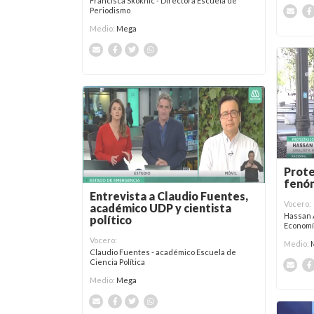
Francisca Skoknic - Directora Escuela de
Periodismo
Medio:
Mega
Prote
fenó
Entrevista a Claudio Fuentes,
Vocero:
académico UDP y cientista
Hassan 
político
Economí
Vocero:
Medio:
Claudio Fuentes - académico Escuela de
Ciencia Política
Medio:
Mega