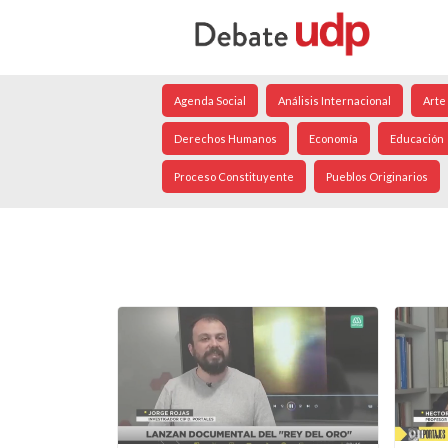
Agenda Social
Análisis Internacional
Arte
Derechos Humanos
Economía
Educación
Proceso Constituyente
Pueblos Originarios