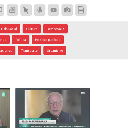
Crisis Social
Cultura
Democracia
ones
Política
Políticas públicas
caciones
Transporte
Urbanismo