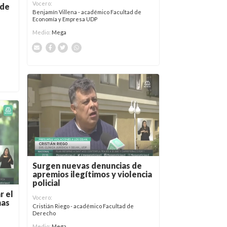
Vocero:
 de
Benjamín Villena - académico Facultad de
Economía y Empresa UDP
Medio:
Mega
Surgen nuevas denuncias de
apremios ilegítimos y violencia
policial
r el
Vocero:
nas
Cristián Riego - académico Facultad de
Derecho
Medio:
Mega