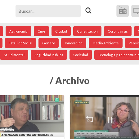
Astronomía
Cine
Ciudad
Constitución
Coronavirus
Estallido Social
Género
Innovación
Medio Ambiente
Pensi
Salud mental
Seguridad Pública
Sociedad
Tecnología y Telecomuni
/ Archivo