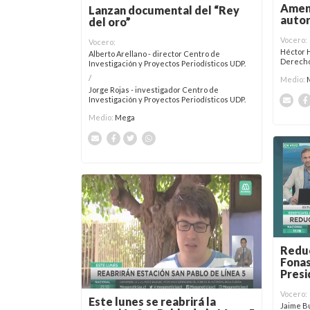
Amena
Lanzan documental del “Rey
auto
del oro”
Vocero:
Vocero:
Héctor 
Alberto Arellano - director Centro de
Derech
Investigación y Proyectos Periodísticos UDP.
/
Medio:
Jorge Rojas - investigador Centro de
Investigación y Proyectos Periodísticos UDP.
Medio:
Mega
Reduc
Fonas
Presi
Vocero:
Este lunes se reabrirá la
Jaime B