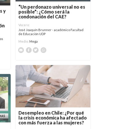
“Un perdonazo universal no es
s y
posible”: ¿Cómo será la
condonación del CAE?
ión
Vocero:
José Joaquín Brunner - académico Facultad
de Educación UDP
hos
Medio:
Mega
Desempleo en Chile: ¿Por qué
la crisis económica ha afectado
con más fuerza a las mujeres?