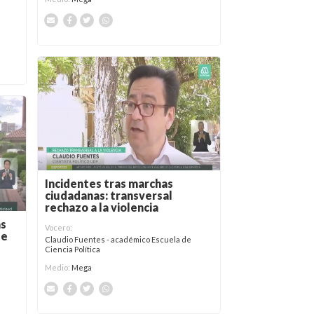
Incidentes tras marchas
ciudadanas: transversal
rechazo a la violencia
as
Vocero:
de
Claudio Fuentes - académico Escuela de
Ciencia Política
Medio:
Mega