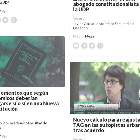
a UDP
abogado constitucionalista
la UDP
Mega
Vocero:
Javier Couso - académico Facultad de
Derecho
Medio:
Mega
elementos que según
émicos deberían
arse sí o sí en una Nueva
itución
Nuevo cálculo para reajusta
Couso - académico Facultad de
TAG en las autopistas urba
o
tras acuerdo
Mega
Vocero: