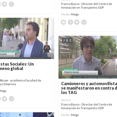
Franco Basso - Director del Centro de
Innovación en Transportes UDP
Medio:
Mega
stas Sociales: Un
meno global
Akram - académico Facultad de
Camioneros y automovilist
a y Empresa
se manifestaron en contra 
Mega
los TAG
Vocero:
Franco Basso - Director del Centro de
Innovación en Transportes UDP
Medio:
Mega