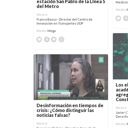
estación San Pablo de la Línea 5
Medicin
del Metro
Medio:
Vocero:
Franco Basso - Director del Centro de
Innovación en Transportes UDP
Medio:
Mega
Los 
acad
agreg
Const
Desinformación en tiempos de
Vocero:
crisis: ¿Cómo distinguir las
Javier 
noticias falsas?
Derech
Vocero:
Medio: