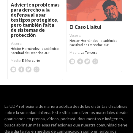
Advierten problemas
para derecho a la
defensa al usar
testigos protegidos,
pero también falta
El Caso Llaitul
de sistemas de
protección
Vocero:
Héctor Hernández - académico
Vocero:
Facultad de Derecho UDP
Héctor Hernández - académico
Medio:
La Tercera
Facultad de Derecho UDP
Medio:
El Mercurio
La UDP reflexiona de manera pública desde las distintas disciplinas
sobre la sociedad chilena. Este sitio, con diversos materiales desde
apariciones en prensa, videos, podcast, documentos e imágenes,
busca abrir aún más esas reflexiones que nuestra comunidad tiene
día a día tanto en medios de comunicación como en entornos