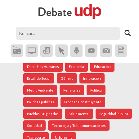
Agenda Social
Análisis Internacional
Arte
Astronomía
Cine
Ciudad
Constitución
Coronavirus
Crisis Social
Cultura
Democracia
Derechos Humanos
Economía
Educación
Estallido Social
Género
Innovación
Medio Ambiente
Pensiones
Política
Políticas públicas
Proceso Constituyente
Pueblos Originarios
Salud mental
Seguridad Pública
Sociedad
Tecnología y Telecomunicaciones
Transporte
Urbanismo