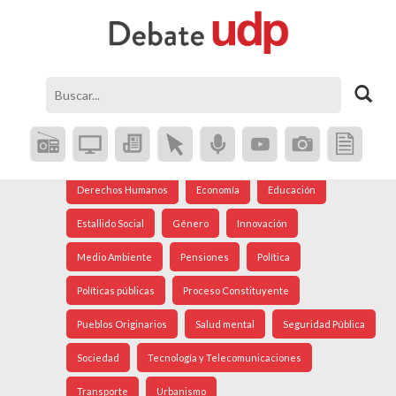
Agenda Social
Análisis Internacional
Arte
Astronomía
Cine
Ciudad
Constitución
Coronavirus
Crisis Social
Cultura
Democracia
Derechos Humanos
Economía
Educación
Estallido Social
Género
Innovación
Medio Ambiente
Pensiones
Política
Políticas públicas
Proceso Constituyente
Pueblos Originarios
Salud mental
Seguridad Pública
Sociedad
Tecnología y Telecomunicaciones
Transporte
Urbanismo