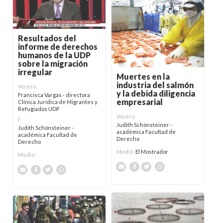
Resultados del
informe de derechos
humanos de la UDP
sobre la migración
irregular
Muertes en la
industria del salmón
Vocero:
y la debida diligencia
Francisca Vargas - directora
empresarial
Clínica Jurídica de Migrantes y
Refugiados UDP
Vocero:
/
Judith Schönsteiner -
Judith Schönsteiner -
académica Facultad de
académica Facultad de
Derecho
Derecho
Medio:
El Mostrador
Medio: