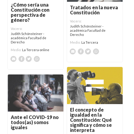
¿Cómo sería una
Tratados en la nueva
Constitución con
Constitución
perspectiva de
género?
Vocero:
Judith Schönsteiner -
Vocero:
académica Facultad de
Judith Schönsteiner -
Derecho
académica Facultad de
Derecho
Medio:
La Tercera
Medio:
La Tercera online
El concepto de
igualdad en la
Ante el COVID-19 no
Constitución: Qué
todos(as) somos
significa y cómo se
iguales
interpreta