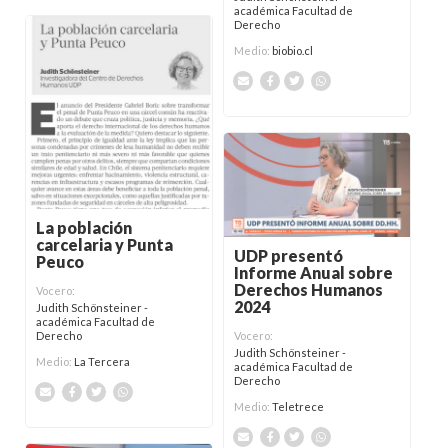
académica Facultad de
Derecho
Medio:
biobio.cl
La población
carcelaria y Punta
UDP presentó
Peuco
Informe Anual sobre
Derechos Humanos
Vocero:
2024
Judith Schönsteiner -
académica Facultad de
Derecho
Vocero:
Judith Schönsteiner -
Medio:
La Tercera
académica Facultad de
Derecho
Medio:
Teletrece