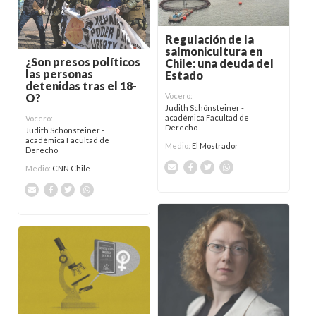
Regulación de la
salmonicultura en
¿Son presos políticos
Chile: una deuda del
las personas
Estado
detenidas tras el 18-
O?
Vocero:
Judith Schönsteiner -
académica Facultad de
Vocero:
Derecho
Judith Schönsteiner -
académica Facultad de
Medio:
El Mostrador
Derecho
Medio:
CNN Chile