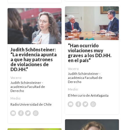
“Han ocurrido
Judith Schönsteiner:
violaciones muy
“La evidencia apunta
graves a los DD.HH.
a que hay patrones
en el país”
de violaciones de
DD.HH.”
Vocero:
Judith Schönsteiner -
Vocero:
académica Facultad de
Derecho
Judith Schönsteiner -
académica Facultad de
Medio:
Derecho
El Mercurio de Antofagasta
Medio:
Radio Universidad de Chile