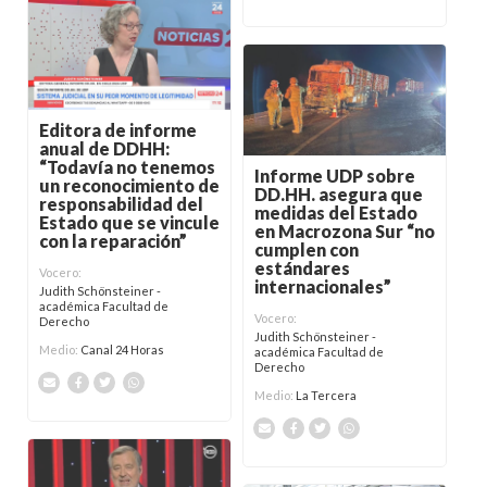
Editora de informe
anual de DDHH:
“Todavía no tenemos
Informe UDP sobre
un reconocimiento de
DD.HH. asegura que
responsabilidad del
medidas del Estado
Estado que se vincule
en Macrozona Sur “no
con la reparación”
cumplen con
estándares
Vocero:
internacionales”
Judith Schönsteiner -
académica Facultad de
Vocero:
Derecho
Judith Schönsteiner -
Medio:
Canal 24 Horas
académica Facultad de
Derecho
Medio:
La Tercera