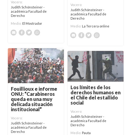
Vocero:
Vocero:
Judith Schönsteiner -
Judith Schönsteiner -
académica Facultad de
académica Facultad de
Derecho
Derecho
Medio:
El Mostrador
Medio:
La Tercera online
Los límites de los
Fouillioux e informe
derechos humanos en
ONU: “Carabineros
el Chile del estallido
queda en una muy
social
delicada situación
institucional”
Vocero:
Judith Schönsteiner -
Vocero:
académica Facultad de
Judith Schönsteiner -
Derecho
académica Facultad de
Derecho
Medio:
Pauta