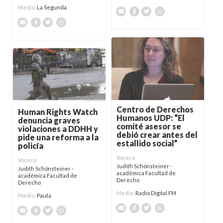
Medio:
La Segunda
Centro de Derechos
Human Rights Watch
Humanos UDP: “El
denuncia graves
comité asesor se
violaciones a DDHH y
debió crear antes del
pide una reforma a la
estallido social”
policía
Vocero:
Vocero:
Judith Schönsteiner -
Judith Schönsteiner -
académica Facultad de
académica Facultad de
Derecho
Derecho
Medio:
Radio Digital FM
Medio:
Pauta