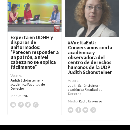
Experta en DDHH y
disparos de
#VueltaEnU:
uniformados:
Conversamos con la
“Parecen responder a
académica y
un patrón, a nivel
observadora del
cabeza no se explica
centro de derechos
fácilmente”
humanos de la UDP
Judith Schonsteiner
Vocero:
Judith Schönsteiner -
Vocero:
académica Facultad de
Judith Schönsteiner -
Derecho
académica Facultad de
Derecho
Medio:
CNN
Medio:
Radio Universo