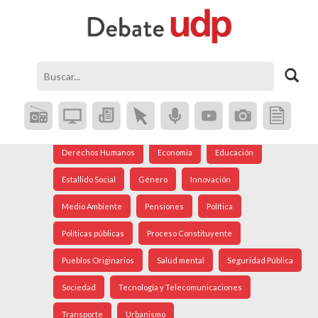
Agenda Social
Análisis Internacional
Arte
Astronomía
Cine
Ciudad
Constitución
Coronavirus
Crisis Social
Cultura
Democracia
Derechos Humanos
Economía
Educación
Estallido Social
Género
Innovación
Medio Ambiente
Pensiones
Política
Políticas públicas
Proceso Constituyente
Pueblos Originarios
Salud mental
Seguridad Pública
Sociedad
Tecnología y Telecomunicaciones
Transporte
Urbanismo