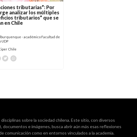
ciones tributarias”: Por
rge analizar los múltiples
ficios tributarios” que se
an en Chile
Alburquenque - académico Facultad de
o UDP
Ciper Chile
isciplinas sobre la sociedad chilena. Este sitio, con diversos
t, documentos e imágenes, busca abrir aún más esas reflexiones
 de comunicación como en entornos vinculados a la academia.