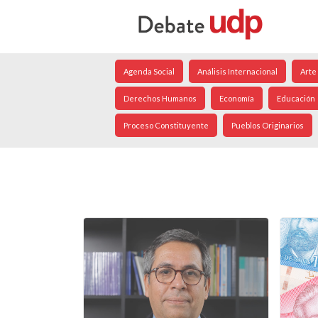
Agenda Social
Análisis Internacional
Arte
Derechos Humanos
Economía
Educación
Proceso Constituyente
Pueblos Originarios