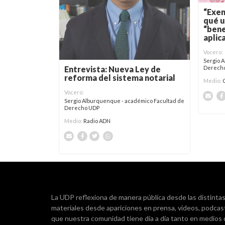
“Exen
qué u
“bene
aplic
Vocero:
Sergio 
Entrevista: Nueva Ley de
Derech
reforma del sistema notarial
Medio:
Vocero:
Sergio Alburquenque - académico Facultad de
Derecho UDP
Medio:
Radio ADN
La UDP reflexiona de manera pública desde las distintas d
materiales desde apariciones en prensa, videos, podcas
que nuestra comunidad tiene día a día tanto en medios