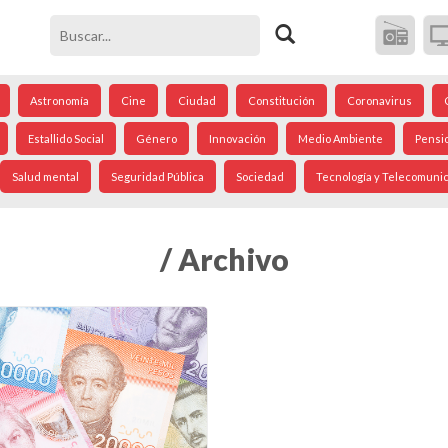
Astronomía
Cine
Ciudad
Constitución
Coronavirus
Estallido Social
Género
Innovación
Medio Ambiente
Pensi
Salud mental
Seguridad Pública
Sociedad
Tecnología y Telecomuni
/ Archivo